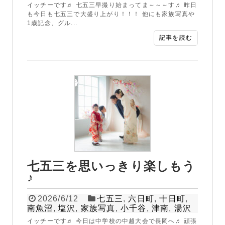
イッチーです♬ 七五三早撮り始まってま～～～す♬ 昨日
も今日も七五三で大盛り上がり！！！ 他にも家族写真や
1歳記念、グル...
記事を読む
七五三を思いっきり楽しもう
♪
2026/6/12
七五三
,
六日町
,
十日町
,
南魚沼
,
塩沢
,
家族写真
,
小千谷
,
津南
,
湯沢
イッチーです♬ 今日は中学校の中越大会で長岡へ♬ 頑張