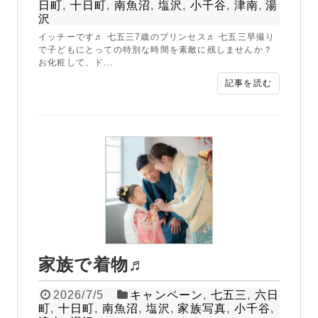
日町
,
十日町
,
南魚沼
,
塩沢
,
小千谷
,
津南
,
湯
沢
イッチーです♬ 七五三7歳のプリンセス♬ 七五三早撮り
で子どもにとっての特別な時間を素敵に残しませんか？
お化粧して、ド...
記事を読む
家族で着物♬
2026/7/5
キャンペーン
,
七五三
,
六日
町
,
十日町
,
南魚沼
,
塩沢
,
家族写真
,
小千谷
,