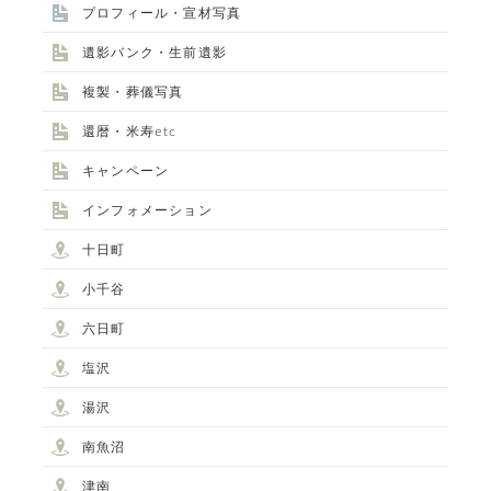
プロフィール・宣材写真
遺影バンク・生前遺影
複製・葬儀写真
還暦・米寿etc
キャンペーン
インフォメーション
十日町
小千谷
六日町
塩沢
湯沢
南魚沼
STUDIO事業部
津南