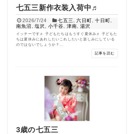
七五三新作衣装入荷中♬
2026/7/24
七五三
,
六日町
,
十日町
,
南魚沼
,
塩沢
,
小千谷
,
津南
,
湯沢
イッチーです♬ 子どもたちはもうすぐ夏休み♬ 子どもた
ちは夏休みにあれしたいこれしたいと楽しみにしている
のではないでしょうか？...
記事を読む
3歳の七五三