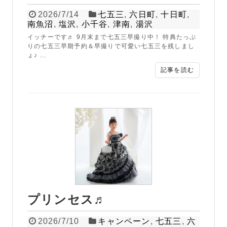
2026/7/14
七五三
,
六日町
,
十日町
,
南魚沼
,
塩沢
,
小千谷
,
津南
,
湯沢
イッチーです♬ 9月末まで七五三早撮り中！ 特典たっぷ
りの七五三早期予約＆早撮りで可愛い七五三を残しまし
ょ♪ ...
記事を読む
プリンセス♬
2026/7/10
キャンペーン
,
七五三
,
六