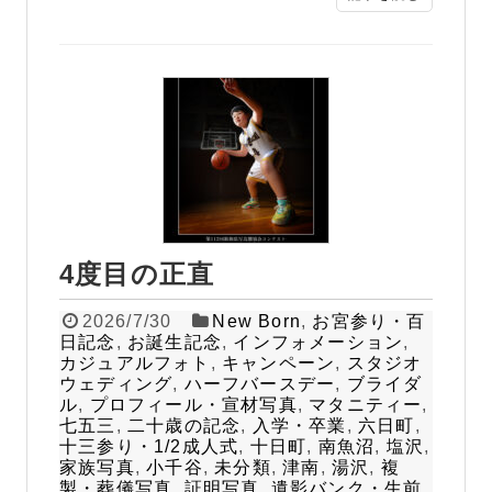
4度目の正直
2026/7/30
New Born
,
お宮参り・百
日記念
,
お誕生記念
,
インフォメーション
,
カジュアルフォト
,
キャンペーン
,
スタジオ
ウェディング
,
ハーフバースデー
,
ブライダ
ル
,
プロフィール・宣材写真
,
マタニティー
,
七五三
,
二十歳の記念
,
入学・卒業
,
六日町
,
十三参り・1/2成人式
,
十日町
,
南魚沼
,
塩沢
,
家族写真
,
小千谷
,
未分類
,
津南
,
湯沢
,
複
製・葬儀写真
,
証明写真
,
遺影バンク・生前