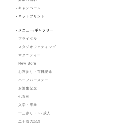
キャンペーン
ネットプリント
メニュー/ギャラリー
ブライダル
スタジオウェディング
マタニティー
New Born
お宮参り・百日記念
ハーフバースデー
お誕生記念
七五三
入学・卒業
十三参り・1/2成人
二十歳の記念