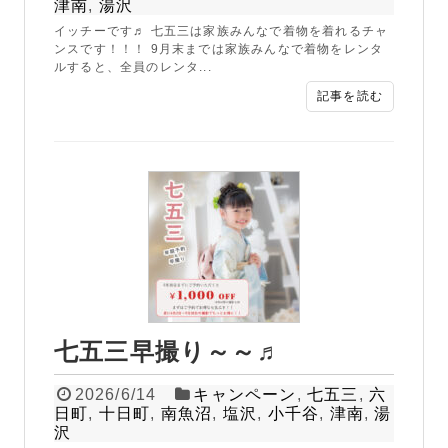
津南
,
湯沢
イッチーです♬ 七五三は家族みんなで着物を着れるチャ
ンスです！！！ 9月末までは家族みんなで着物をレンタ
ルすると、全員のレンタ...
記事を読む
七五三早撮り～～♬
2026/6/14
キャンペーン
,
七五三
,
六
日町
,
十日町
,
南魚沼
,
塩沢
,
小千谷
,
津南
,
湯
沢