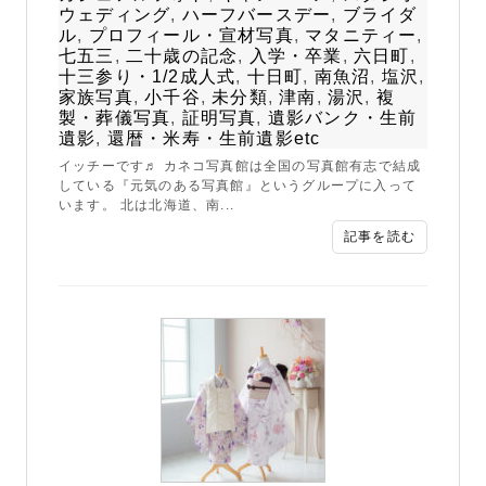
ウェディング
,
ハーフバースデー
,
ブライダ
ル
,
プロフィール・宣材写真
,
マタニティー
,
七五三
,
二十歳の記念
,
入学・卒業
,
六日町
,
十三参り・1/2成人式
,
十日町
,
南魚沼
,
塩沢
,
家族写真
,
小千谷
,
未分類
,
津南
,
湯沢
,
複
製・葬儀写真
,
証明写真
,
遺影バンク・生前
遺影
,
還暦・米寿・生前遺影etc
イッチーです♬ カネコ写真館は全国の写真館有志で結成
している『元気のある写真館』というグループに入って
います。 北は北海道、南...
記事を読む