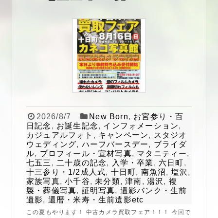
2026/8/7
New Born
,
お宮参り・百
日記念
,
お誕生記念
,
インフォメーション
,
カジュアルフォト
,
キャンペーン
,
スタジオ
ウェディング
,
ハーフバースデー
,
ブライダ
ル
,
プロフィール・宣材写真
,
マタニティー
,
七五三
,
二十歳の記念
,
入学・卒業
,
六日町
,
十三参り・1/2成人式
,
十日町
,
南魚沼
,
塩沢
,
家族写真
,
小千谷
,
未分類
,
津南
,
湯沢
,
複
製・葬儀写真
,
証明写真
,
遺影バンク・生前
遺影
,
還暦・米寿・生前遺影etc
この夏もやります！ 中古カメラ買取フェア！！！ 今回で