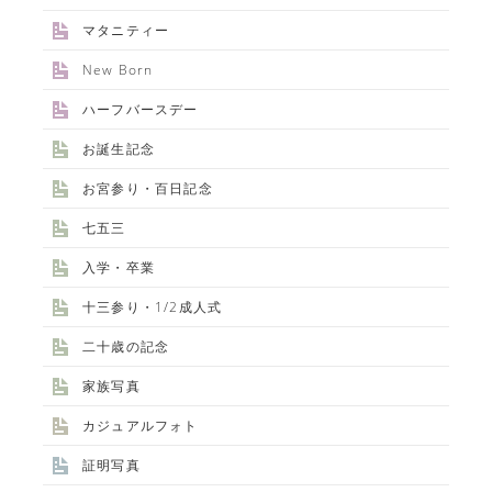
マタニティー
New Born
ハーフバースデー
お誕生記念
お宮参り・百日記念
七五三
入学・卒業
十三参り・1/2成人式
二十歳の記念
家族写真
カジュアルフォト
証明写真