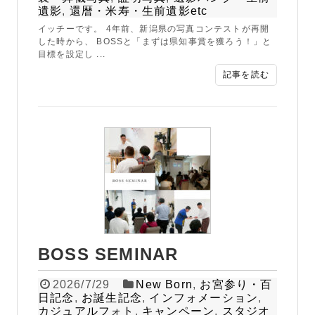
遺影
,
還暦・米寿・生前遺影etc
イッチーです。 4年前、新潟県の写真コンテストが再開
した時から、 BOSSと「まずは県知事賞を獲ろう！」と
目標を設定し ...
記事を読む
BOSS SEMINAR
2026/7/29
New Born
,
お宮参り・百
日記念
,
お誕生記念
,
インフォメーション
,
カジュアルフォト
,
キャンペーン
,
スタジオ