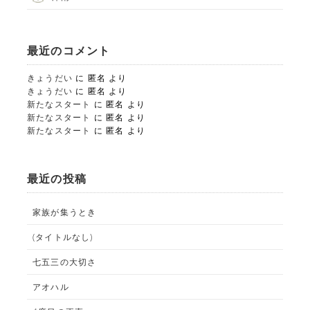
PHOTO STUDIO KANEKO
025-752-3127
tel.
最近のコメント
LINE
きょうだい
に
匿名
より
きょうだい
に
匿名
より
新たなスタート
に
匿名
より
新たなスタート
に
匿名
より
新たなスタート
に
匿名
より
最近の投稿
家族が集うとき
ALBUM事業部
(タイトルなし)
PHOTO HOUSE BOAR
七五三の大切さ
025-761-7474
tel.
アオハル