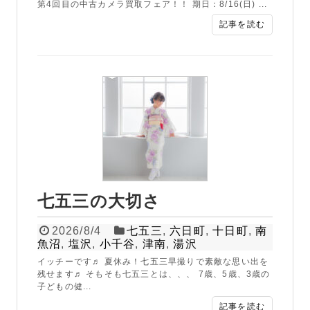
第4回目の中古カメラ買取フェア！！ 期日：8/16(日) ...
記事を読む
七五三の大切さ
2026/8/4
七五三
,
六日町
,
十日町
,
南
魚沼
,
塩沢
,
小千谷
,
津南
,
湯沢
イッチーです♬ 夏休み！七五三早撮りで素敵な思い出を
残せます♬ そもそも七五三とは、、、 7歳、5歳、3歳の
子どもの健...
記事を読む