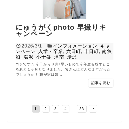
にゅうがくphoto 早撮りキ
ャンペーン
2026/3/1
インフォメーション
,
キャ
ンペーン
,
入学・卒業
,
六日町
,
十日町
,
南魚
沼
,
塩沢
,
小千谷
,
津南
,
湯沢
コジです☆ 今日から３月♪早いもので今年度も残すとこ
ろあと１ヶ月となりました。皆さんはどんな１年だった
でしょうか？ 我が家は娘...
記事を読む
1
2
3
4
…
33