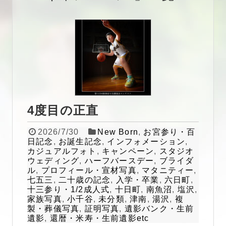
4度目の正直
2026/7/30
New Born
,
お宮参り・百
日記念
,
お誕生記念
,
インフォメーション
,
カジュアルフォト
,
キャンペーン
,
スタジオ
ウェディング
,
ハーフバースデー
,
ブライダ
ル
,
プロフィール・宣材写真
,
マタニティー
,
七五三
,
二十歳の記念
,
入学・卒業
,
六日町
,
十三参り・1/2成人式
,
十日町
,
南魚沼
,
塩沢
,
家族写真
,
小千谷
,
未分類
,
津南
,
湯沢
,
複
製・葬儀写真
,
証明写真
,
遺影バンク・生前
遺影
,
還暦・米寿・生前遺影etc