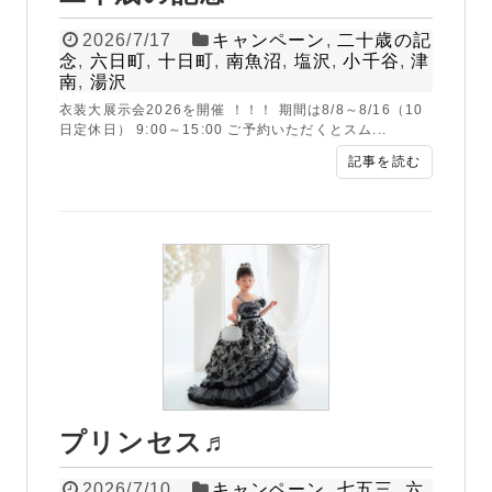
2026/7/17
キャンペーン
,
二十歳の記
念
,
六日町
,
十日町
,
南魚沼
,
塩沢
,
小千谷
,
津
南
,
湯沢
衣装大展示会2026を開催 ！！！ 期間は8/8～8/16（10
日定休日） 9:00～15:00 ご予約いただくとスム...
記事を読む
プリンセス♬
2026/7/10
キャンペーン
,
七五三
,
六