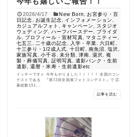
今年も嬉しいご報告！！
2026/4/17
New Born
,
お宮参り・百
日記念
,
お誕生記念
,
インフォメーション
,
カジュアルフォト
,
キャンペーン
,
スタジオ
ウェディング
,
ハーフバースデー
,
ブライダ
ル
,
プロフィール・宣材写真
,
マタニティー
,
七五三
,
二十歳の記念
,
入学・卒業
,
六日町
,
十三参り・1/2成人式
,
十日町
,
南魚沼
,
塩沢
,
家族写真
,
小千谷
,
未分類
,
津南
,
湯沢
,
複
製・葬儀写真
,
証明写真
,
遺影バンク・生前
遺影
,
還暦・米寿・生前遺影etc
イッチーです♬ 今年もやりました！！！！！ 全国のコン
テストである 『第72回全国展フォトコンテスト』で 応
募総数151...
記事を読む