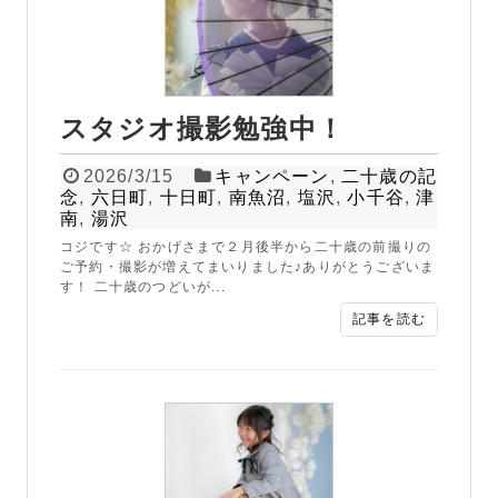
スタジオ撮影勉強中！
2026/3/15
キャンペーン
,
二十歳の記
念
,
六日町
,
十日町
,
南魚沼
,
塩沢
,
小千谷
,
津
南
,
湯沢
コジです☆ おかげさまで２月後半から二十歳の前撮りの
ご予約・撮影が増えてまいりました♪ありがとうございま
す！ 二十歳のつどいが...
記事を読む