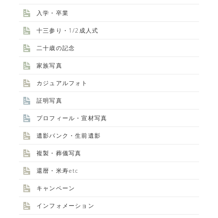
入学・卒業
十三参り・1/2成人式
二十歳の記念
家族写真
カジュアルフォト
証明写真
プロフィール・宣材写真
遺影バンク・生前遺影
複製・葬儀写真
還暦・米寿etc
キャンペーン
インフォメーション