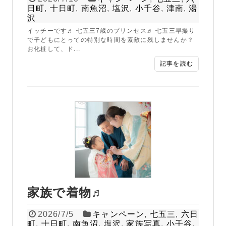
日町
,
十日町
,
南魚沼
,
塩沢
,
小千谷
,
津南
,
湯
沢
イッチーです♬ 七五三7歳のプリンセス♬ 七五三早撮り
で子どもにとっての特別な時間を素敵に残しませんか？
お化粧して、ド...
記事を読む
家族で着物♬
2026/7/5
キャンペーン
,
七五三
,
六日
町
,
十日町
,
南魚沼
,
塩沢
,
家族写真
,
小千谷
,