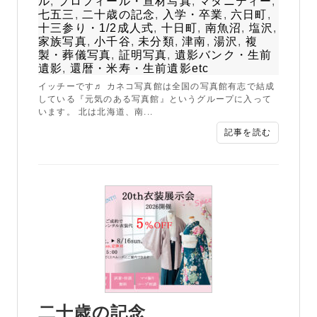
ル
,
プロフィール・宣材写真
,
マタニティー
,
七五三
,
二十歳の記念
,
入学・卒業
,
六日町
,
十三参り・1/2成人式
,
十日町
,
南魚沼
,
塩沢
,
家族写真
,
小千谷
,
未分類
,
津南
,
湯沢
,
複
製・葬儀写真
,
証明写真
,
遺影バンク・生前
遺影
,
還暦・米寿・生前遺影etc
イッチーです♬ カネコ写真館は全国の写真館有志で結成
している『元気のある写真館』というグループに入って
います。 北は北海道、南...
記事を読む
二十歳の記念