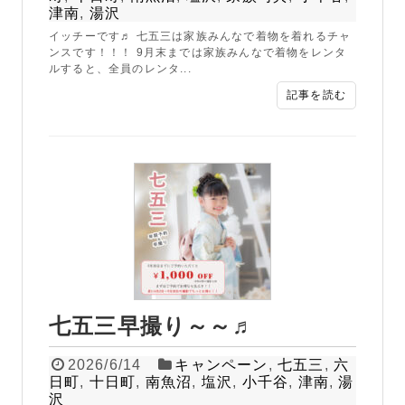
津南
,
湯沢
イッチーです♬ 七五三は家族みんなで着物を着れるチャ
ンスです！！！ 9月末までは家族みんなで着物をレンタ
ルすると、全員のレンタ...
記事を読む
七五三早撮り～～♬
2026/6/14
キャンペーン
,
七五三
,
六
日町
,
十日町
,
南魚沼
,
塩沢
,
小千谷
,
津南
,
湯
沢