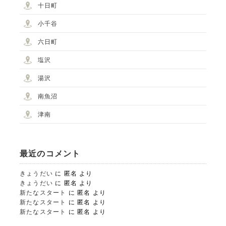
十日町
小千谷
STUDIO事業部
六日町
PHOTO STUDIO KANEKO
塩沢
湯沢
025-752-3127
tel.
南魚沼
津南
LINE
最近のコメント
きょうだい
に
匿名
より
きょうだい
に
匿名
より
新たなスタート
に
匿名
より
新たなスタート
に
匿名
より
新たなスタート
に
匿名
より
ALBUM事業部