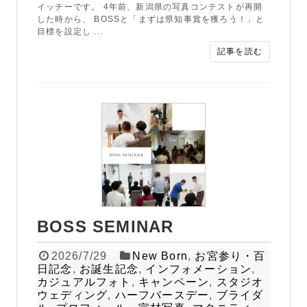
イッチーです。 4年前、新潟県の写真コンテストが再開
した時から、 BOSSと「まずは県知事賞を獲ろう！」と
目標を設定し ...
記事を読む
BOSS SEMINAR
2026/7/29
New Born
,
お宮参り・百
日記念
,
お誕生記念
,
インフォメーション
,
カジュアルフォト
,
キャンペーン
,
スタジオ
ウェディング
,
ハーフバースデー
,
ブライダ