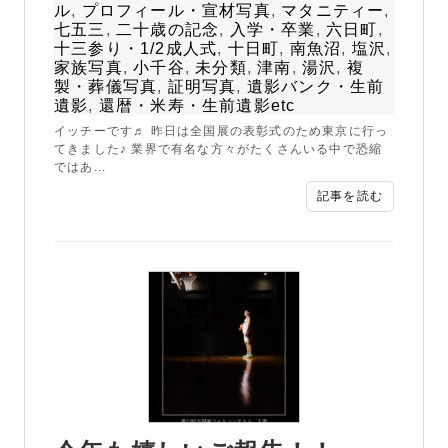
ル
,
プロフィール・宣材写真
,
マタニティー
,
七五三
,
二十歳の記念
,
入学・卒業
,
六日町
,
十三参り・1/2成人式
,
十日町
,
南魚沼
,
塩沢
,
家族写真
,
小千谷
,
未分類
,
津南
,
湯沢
,
複
製・葬儀写真
,
証明写真
,
遺影バンク・生前
遺影
,
還暦・米寿・生前遺影etc
イッチーです♬ 昨日は全国展の表彰式のため東京に行っ
てきました♪ 業界で有名な方々がたくさんいる中で恐縮
ではあ...
記事を読む