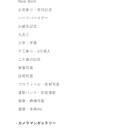
New Born
お宮参り・百日記念
ハーフバースデー
お誕生記念
七五三
入学・卒業
十三参り・1/2成人
二十歳の記念
家族写真
証明写真
プロフィール・宣材写真
遺影バンク・生前遺影
複製・葬儀写真
還暦・米寿etc
カメラマンギャラリー