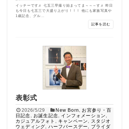
イッチーです♬ 七五三早撮り始まってま～～～す♬ 昨日
も今日も七五三で大盛り上がり！！！ 他にも家族写真や
1歳記念、グル...
記事を読む
表彰式
2026/5/29
New Born
,
お宮参り・百
日記念
,
お誕生記念
,
インフォメーション
,
カジュアルフォト
,
キャンペーン
,
スタジオ
ウェディング
,
ハーフバースデー
,
ブライダ