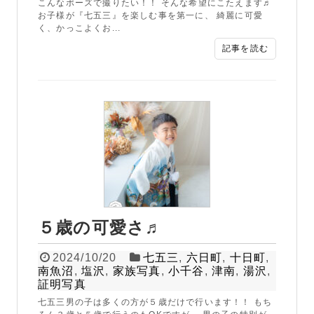
こんなポーズで撮りたい！！ そんな希望にこたえます♬
お子様が『七五三』を楽しむ事を第一に、 綺麗に可愛
く、かっこよくお...
記事を読む
５歳の可愛さ♬
2024/10/20
七五三
,
六日町
,
十日町
,
南魚沼
,
塩沢
,
家族写真
,
小千谷
,
津南
,
湯沢
,
証明写真
七五三男の子は多くの方が５歳だけで行います！！ もち