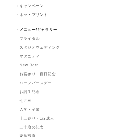
キャンペーン
ネットプリント
メニュー/ギャラリー
ブライダル
スタジオウェディング
マタニティー
New Born
お宮参り・百日記念
ハーフバースデー
お誕生記念
七五三
入学・卒業
十三参り・1/2成人
二十歳の記念
家族写真