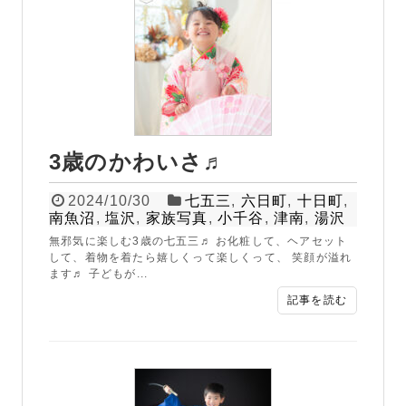
3歳のかわいさ♬
2024/10/30
七五三
,
六日町
,
十日町
,
南魚沼
,
塩沢
,
家族写真
,
小千谷
,
津南
,
湯沢
無邪気に楽しむ3歳の七五三♬ お化粧して、ヘアセット
して、着物を着たら嬉しくって楽しくって、 笑顔が溢れ
ます♬ 子どもが...
記事を読む