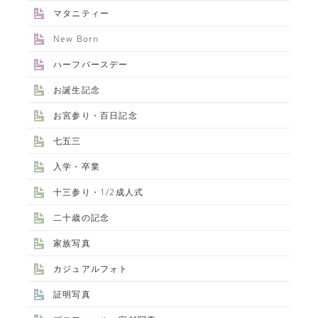
マタニティー
New Born
ハーフバースデー
お誕生記念
お宮参り・百日記念
七五三
入学・卒業
十三参り・1/2成人式
二十歳の記念
家族写真
カジュアルフォト
証明写真