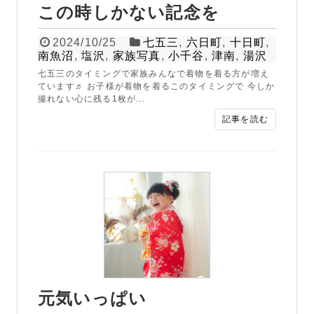
この時しかない記念を
2024/10/25
七五三
,
六日町
,
十日町
,
南魚沼
,
塩沢
,
家族写真
,
小千谷
,
津南
,
湯沢
七五三のタイミングで家族みんなで着物を着る方が増え
ています♬ お子様が着物を着るこのタイミングで 今しか
撮れない心に残る1枚が...
記事を読む
元気いっぱい