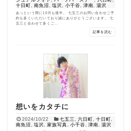
十日町
,
南魚沼
,
塩沢
,
小千谷
,
津南
,
湯沢
あっという間に10月も後半。 七五三のお問い合わせご予
約も多くいただいており誠にありがとうございます。 七
五三と合わせて多くご...
記事を読む
想いをカタチに
2024/10/22
七五三
,
六日町
,
十日町
,
南魚沼
,
塩沢
,
家族写真
,
小千谷
,
津南
,
湯沢