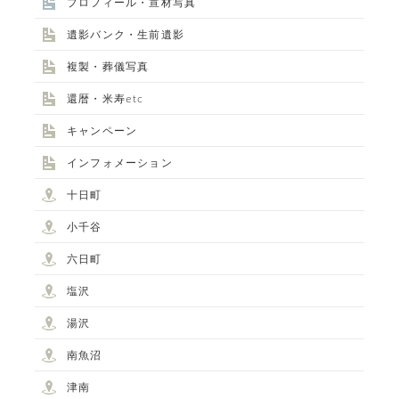
プロフィール・宣材写真
遺影バンク・生前遺影
複製・葬儀写真
還暦・米寿etc
キャンペーン
インフォメーション
十日町
小千谷
六日町
塩沢
湯沢
南魚沼
津南