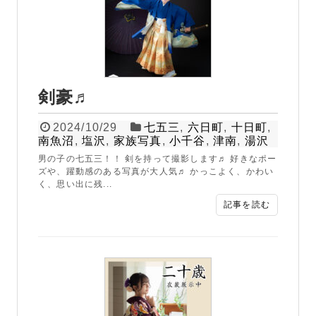
剣豪♬
2024/10/29
七五三
,
六日町
,
十日町
,
南魚沼
,
塩沢
,
家族写真
,
小千谷
,
津南
,
湯沢
男の子の七五三！！ 剣を持って撮影します♬ 好きなポー
ズや、躍動感のある写真が大人気♬ かっこよく、かわい
く、思い出に残...
記事を読む