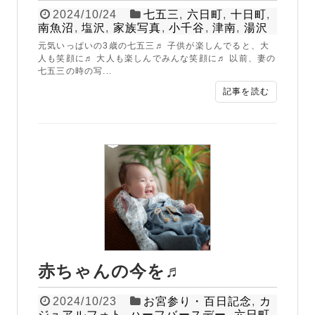
2024/10/24
七五三
,
六日町
,
十日町
,
南魚沼
,
塩沢
,
家族写真
,
小千谷
,
津南
,
湯沢
元気いっぱいの3歳の七五三♬ 子供が楽しんでると、大
人も笑顔に♬ 大人も楽しんでみんな笑顔に♬ 以前、妻の
七五三の時の写...
記事を読む
赤ちゃんの今を♬
2024/10/23
お宮参り・百日記念
,
カ
ジュアルフォト
,
ハーフバースデー
,
六日町
,