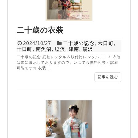
二十歳の衣装
2024/10/27
二十歳の記念
,
六日町
,
十日町
,
南魚沼
,
塩沢
,
津南
,
湯沢
二十歳の記念 振袖レンタル＆紋付袴レンタル！！！ 衣装
は常に展示しておりますので、いつでも無料相談・試着
可能です☆ 衣装...
記事を読む