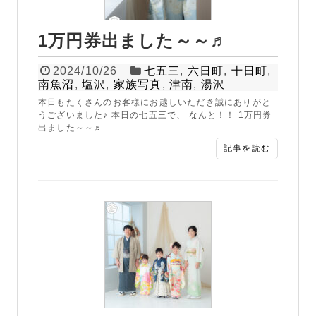
1万円券出ました～～♬
2024/10/26
七五三
,
六日町
,
十日町
,
南魚沼
,
塩沢
,
家族写真
,
津南
,
湯沢
本日もたくさんのお客様にお越しいただき誠にありがと
うございました♪ 本日の七五三で、 なんと！！ 1万円券
出ました～～♬...
記事を読む