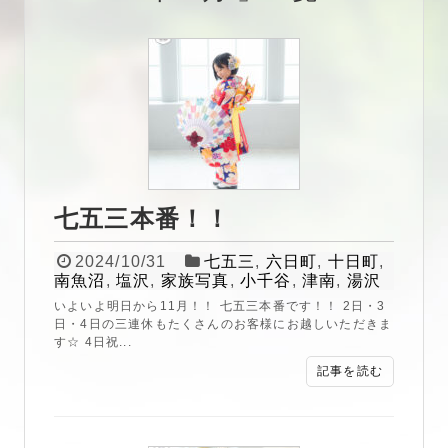
七五三本番！！
2024/10/31
七五三
,
六日町
,
十日町
,
南魚沼
,
塩沢
,
家族写真
,
小千谷
,
津南
,
湯沢
いよいよ明日から11月！！ 七五三本番です！！ 2日・3
日・4日の三連休もたくさんのお客様にお越しいただきま
す☆ 4日祝...
記事を読む