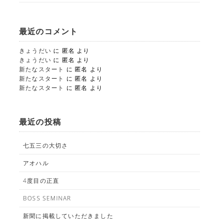
最近のコメント
きょうだい
に
匿名
より
きょうだい
に
匿名
より
新たなスタート
に
匿名
より
新たなスタート
に
匿名
より
新たなスタート
に
匿名
より
STUDIO事業部
PHOTO STUDIO KANEKO
最近の投稿
025-752-3127
tel.
七五三の大切さ
LINE
アオハル
4度目の正直
BOSS SEMINAR
新聞に掲載していただきました