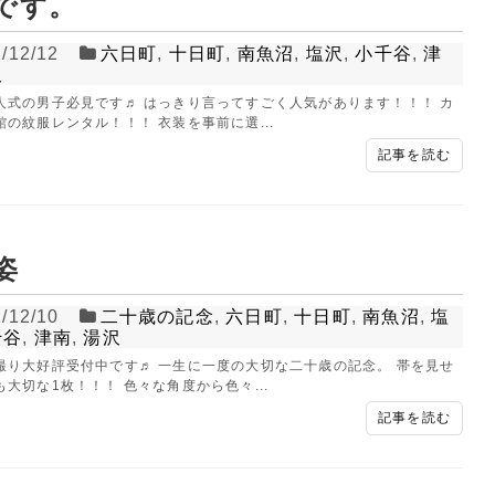
です。
/12/12
六日町
,
十日町
,
南魚沼
,
塩沢
,
小千谷
,
津
沢
人式の男子必見です♬ はっきり言ってすごく人気があります！！！ カ
館の紋服レンタル！！！ 衣装を事前に選...
記事を読む
姿
/12/10
二十歳の記念
,
六日町
,
十日町
,
南魚沼
,
塩
千谷
,
津南
,
湯沢
撮り大好評受付中です♬ 一生に一度の大切な二十歳の記念。 帯を見せ
大切な1枚！！！ 色々な角度から色々...
記事を読む