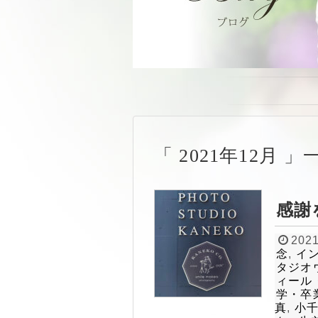
2021年12月
感謝
2021
念
,
イ
タジオ
ィール
学・卒
真
,
小