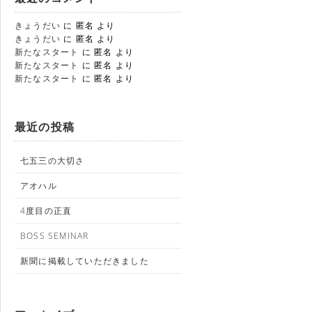
きょうだい
に
匿名
より
きょうだい
に
匿名
より
新たなスタート
に
匿名
より
新たなスタート
に
匿名
より
新たなスタート
に
匿名
より
最近の投稿
七五三の大切さ
アオハル
4度目の正直
BOSS SEMINAR
新聞に掲載していただきました
業部
 BOAR