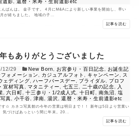
前遺影
,
還暦・米寿・生前遺影etc
こんばんは。 金子です。 4月にM&Aにより新しい事業を開始し、早い
月が経ちました。 地域の子...
記事を読む
21年もありがとうございました
/12/29
New Born
,
お宮参り・百日記念
,
お誕生記
ンフォメーション
,
カジュアルフォト
,
キャンペーン
,
ス
ウェディング
,
ハーフバースデー
,
ブライダル
,
プロフ
・宣材写真
,
マタニティー
,
七五三
,
二十歳の記念
,
入
業
,
六日町
,
十三参り・1/2成人式
,
十日町
,
南魚沼
,
塩
族写真
,
小千谷
,
津南
,
湯沢
,
還暦・米寿・生前遺影etc
です☆ カネコ写真館の今年の営業は明日まで！！ 新年は5日より営業い
 気づけばあっという間に年末。20...
記事を読む