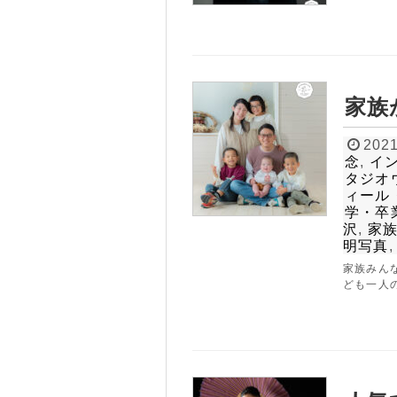
0
tel.
家族
2021
念
,
イ
タジオ
ィール
学・卒
沢
,
家
明写真
家族みん
ども一人の