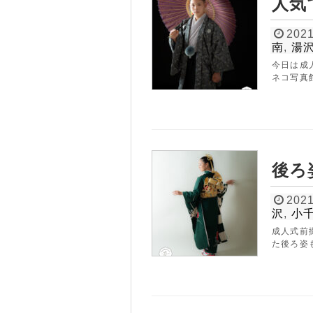
人気
2021
南
,
湯
今日は成
ネコ写真
後ろ
2021
沢
,
小
成人式前
た後ろ姿も