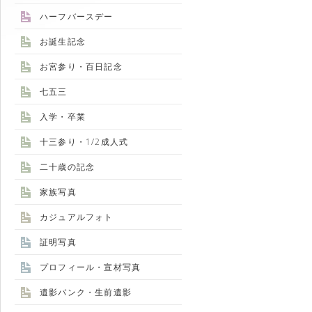
ハーフバースデー
お誕生記念
お宮参り・百日記念
七五三
入学・卒業
十三参り・1/2成人式
二十歳の記念
家族写真
カジュアルフォト
証明写真
プロフィール・宣材写真
遺影バンク・生前遺影