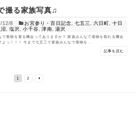
で撮る家族写真♫
/12/8
お宮参り・百日記念
,
七五三
,
六日町
,
十日
魚沼
,
塩沢
,
小千谷
,
津南
,
湯沢
なで着物を着る機会ってありますか？ 家族みんなで着物を着れる機会
すよっ！！！ 今まで七五三で家族みんなで着物を...
記事を読む
1
2