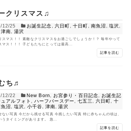
ークリスマス♫
/12/25
お誕生記念
,
六日町
,
十日町
,
南魚沼
,
塩沢
,
,
津南
,
湯沢
リスマス！！ 素敵なクリスマスをお過ごしでしょうか！？ 毎年やって
スマス！！！ 子どもたちにとっては最高...
記事を読む
むち♬
/12/22
New Born
,
お宮参り・百日記念
,
お誕生記
ジュアルフォト
,
ハーフバースデー
,
七五三
,
六日町
,
十
南魚沼
,
塩沢
,
小千谷
,
津南
,
湯沢
せない写真 今だから残せる写真 今残したい写真 特に赤ちゃんの頃は、
うタイミングがあります。 急...
記事を読む