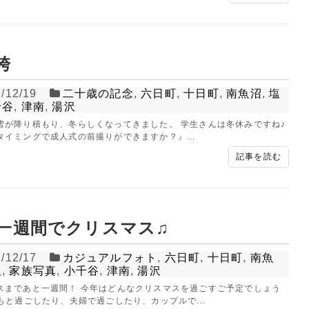
袴
/12/19
二十歳の記念
,
六日町
,
十日町
,
南魚沼
,
塩
千谷
,
津南
,
湯沢
雪が降り積もり、冬らしくなってきました。 学生さんは冬休みですね♪
タイミングで成人式の前撮りができますか？』...
記事を読む
一週間でクリスマス♫
/12/17
カジュアルフォト
,
六日町
,
十日町
,
南魚
TUDIO事業部
ALBUM事
沢
,
家族写真
,
小千谷
,
津南
,
湯沢
STUDIO KANEKO
PHOTO HOUSE
スまであと一週間！ 今年はどんなクリスマスを過ごすご予定でしょう
どもと過ごしたり、夫婦で過ごしたり、カップルで...