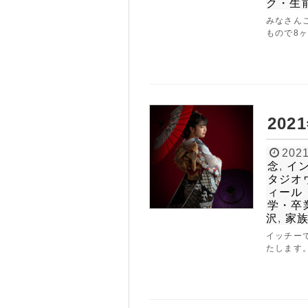
ク・生
みなさん
もので8ヶ
20
2021
念
,
イ
タジオ
ィール
学・卒
沢
,
家
イッチー
たします。