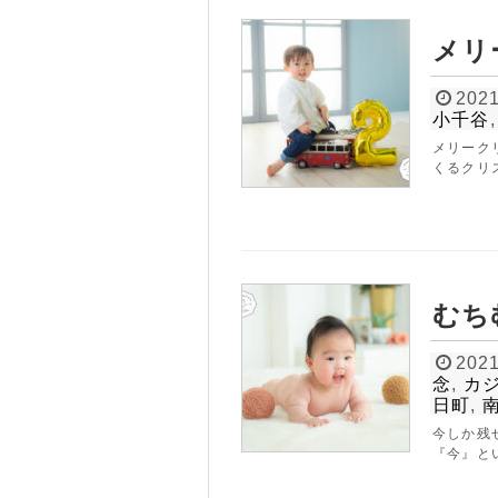
メリ
2021
小千谷
メリーク
くるクリ
むち
2021
念
,
カ
日町
,
今しか残
『今』とい