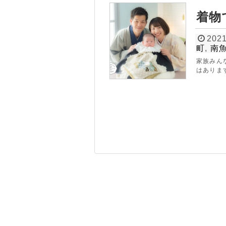
着物
2021
町
,
南
家族みん
はありま