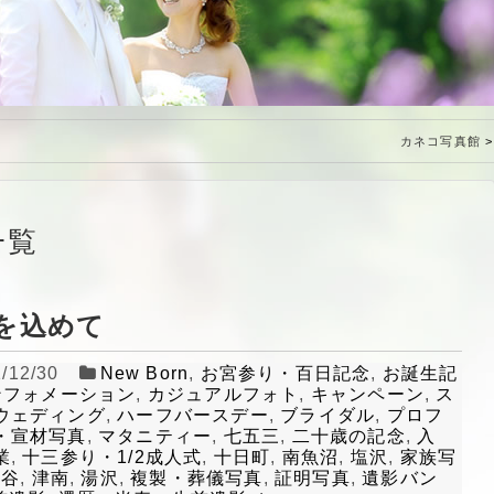
特定商取引法に基づく表記
カネコ写真館
一覧
を込めて
/12/30
New Born
,
お宮参り・百日記念
,
お誕生記
ンフォメーション
,
カジュアルフォト
,
キャンペーン
,
ス
ウェディング
,
ハーフバースデー
,
ブライダル
,
プロフ
・宣材写真
,
マタニティー
,
七五三
,
二十歳の記念
,
入
業
,
十三参り・1/2成人式
,
十日町
,
南魚沼
,
塩沢
,
家族写
千谷
,
津南
,
湯沢
,
複製・葬儀写真
,
証明写真
,
遺影バン