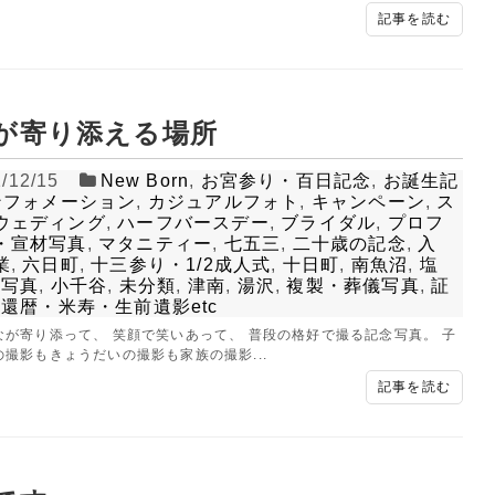
記事を読む
25-752-3127
025-761-
tel.
LINE
が寄り添える場所
/12/15
New Born
,
お宮参り・百日記念
,
お誕生記
ンフォメーション
,
カジュアルフォト
,
キャンペーン
,
ス
閉じる
ウェディング
,
ハーフバースデー
,
ブライダル
,
プロフ
・宣材写真
,
マタニティー
,
七五三
,
二十歳の記念
,
入
業
,
六日町
,
十三参り・1/2成人式
,
十日町
,
南魚沼
,
塩
族写真
,
小千谷
,
未分類
,
津南
,
湯沢
,
複製・葬儀写真
,
証
,
還暦・米寿・生前遺影etc
なが寄り添って、 笑顔で笑いあって、 普段の格好で撮る記念写真。 子
撮影もきょうだいの撮影も家族の撮影...
記事を読む