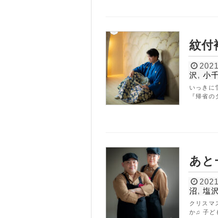
紋付
2021
沢
,
小
いっきに
『帰省の
あと
2021
S
沼
,
塩
PHOTO 
クリスマ
か♫ 子