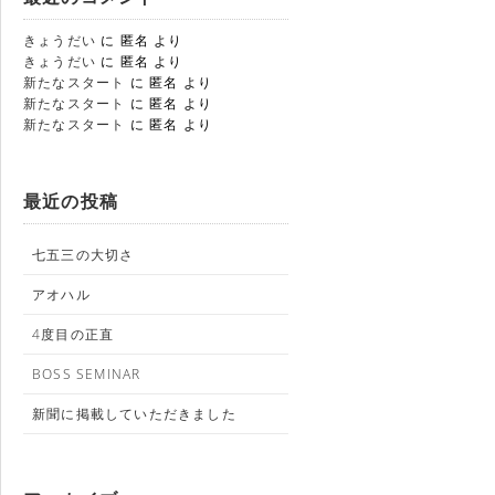
きょうだい
に
匿名
より
きょうだい
に
匿名
より
新たなスタート
に
匿名
より
新たなスタート
に
匿名
より
新たなスタート
に
匿名
より
最近の投稿
七五三の大切さ
アオハル
4度目の正直
BOSS SEMINAR
新聞に掲載していただきました
業部
 BOAR