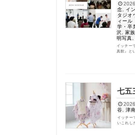
2026
念
,
イ
タジオ
ィール
学・卒
沢
,
家
明写真
イッチー
真館』とい
七五
2026
谷
,
津
イッチー
いこれし