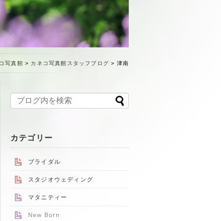
コ写真館
>
カネコ写真館スタッフブログ
>
津南
カテゴリー
ブライダル
スタジオウェディング
マタニティー
New Born