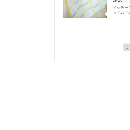
湯沢
イッチー
ってみて
1