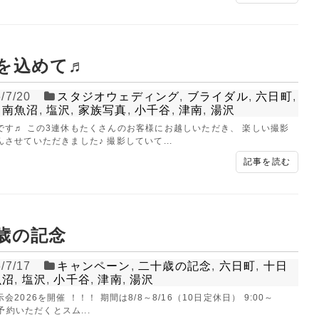
を込めて♬
/7/20
スタジオウェディング
,
ブライダル
,
六日町
,
,
南魚沼
,
塩沢
,
家族写真
,
小千谷
,
津南
,
湯沢
です♬ この3連休もたくさんのお客様にお越しいただき、 楽しい撮影
させていただきました♪ 撮影していて...
記事を読む
歳の記念
/7/17
キャンペーン
,
二十歳の記念
,
六日町
,
十日
TUDIO事業部
ALBUM事
魚沼
,
塩沢
,
小千谷
,
津南
,
湯沢
STUDIO KANEKO
PHOTO HOUSE
会2026を開催 ！！！ 期間は8/8～8/16（10日定休日） 9:00～
ご予約いただくとスム...