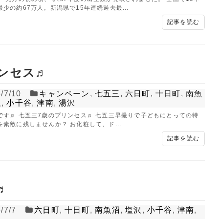
少の約67万人。新潟県で15年連続過去最...
記事を読む
ンセス♬
/7/10
キャンペーン
,
七五三
,
六日町
,
十日町
,
南魚
沢
,
小千谷
,
津南
,
湯沢
です♬ 七五三7歳のプリンセス♬ 七五三早撮りで子どもにとっての特
を素敵に残しませんか？ お化粧して、ド...
記事を読む
♬
/7/7
六日町
,
十日町
,
南魚沼
,
塩沢
,
小千谷
,
津南
,