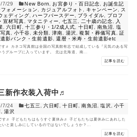
/7/29
New Born
,
お宮参り・百日記念
,
お誕生記
ンフォメーション
,
カジュアルフォト
,
キャンペーン
,
ス
ウェディング
,
ハーフバースデー
,
ブライダル
,
プロフ
・宣材写真
,
マタニティー
,
七五三
,
二十歳の記念
,
入
業
,
六日町
,
十三参り・1/2成人式
,
十日町
,
南魚沼
,
塩
族写真
,
小千谷
,
未分類
,
津南
,
湯沢
,
複製・葬儀写真
,
証
,
遺影バンク・生前遺影
,
還暦・米寿・生前遺影etc
です♬ カネコ写真館は全国の写真館有志で結成している『元気のある写
うグループに入っています。 北は北海道、南...
記事を読む
三新作衣装入荷中♬
/7/24
七五三
,
六日町
,
十日町
,
南魚沼
,
塩沢
,
小千
南
,
湯沢
です♬ 子どもたちはもうすぐ夏休み♬ 子どもたちは夏休みにあれした
たいと楽しみにしているのではないでしょうか？...
記事を読む