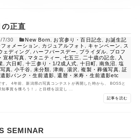
目の正直
/7/30
New Born
,
お宮参り・百日記念
,
お誕生記
ンフォメーション
,
カジュアルフォト
,
キャンペーン
,
ス
ウェディング
,
ハーフバースデー
,
ブライダル
,
プロフ
・宣材写真
,
マタニティー
,
七五三
,
二十歳の記念
,
入
業
,
六日町
,
十三参り・1/2成人式
,
十日町
,
南魚沼
,
塩
族写真
,
小千谷
,
未分類
,
津南
,
湯沢
,
複製・葬儀写真
,
証
,
遺影バンク・生前遺影
,
還暦・米寿・生前遺影etc
です。 4年前、新潟県の写真コンテストが再開した時から、 BOSSと
知事賞を獲ろう！」と目標を設定し ...
記事を読む
S SEMINAR