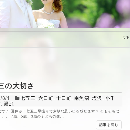
特定商取引法に基づく表記
カネ
三の大切さ
/8/4
七五三
,
六日町
,
十日町
,
南魚沼
,
塩沢
,
小千
南
,
湯沢
です♬ 夏休み！七五三早撮りで素敵な思い出を残せます♬ そもそも七
、、 7歳、5歳、3歳の子どもの健...
記事を読む