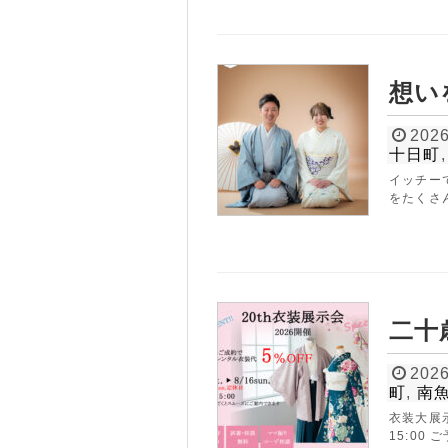
想い
2026
十日町
イッチー
をたくさん
二十
2026
S
町
,
南
PHOTO 
衣装大展示
15:00 