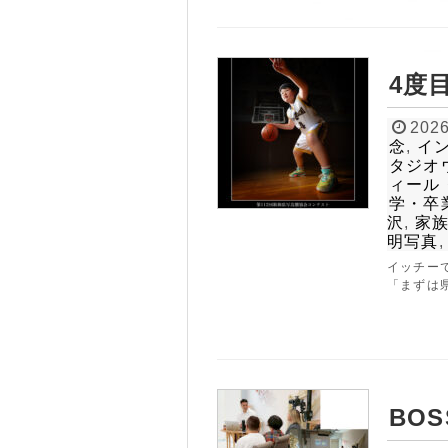
4度
2026
念
,
イ
タジオ
ィール
学・卒
沢
,
家
明写真
イッチー
「まずは県
BOS