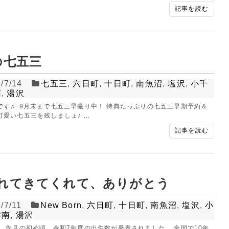
記事を読む
25-752-3127
025-761-
tel.
LINE
の七五三
/7/14
七五三
,
六日町
,
十日町
,
南魚沼
,
塩沢
,
小千
南
,
湯沢
閉じる
です♬ 9月末まで七五三早撮り中！ 特典たっぷりの七五三早期予約＆
愛い七五三を残しましょ♪ ...
記事を読む
れてきてくれて、ありがとう
/7/11
New Born
,
六日町
,
十日町
,
南魚沼
,
塩沢
,
小
津南
,
湯沢
。 先月の初め頃、令和7年度の出生数が発表されました。 全国で10年