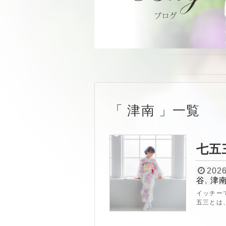
津南
一覧
七五
2026
谷
,
津
イッチー
五三とは、