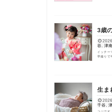
0
tel.
3歳
2026
谷
,
津
イッチー
早撮りで可
生ま
2026
千谷
,
コジです