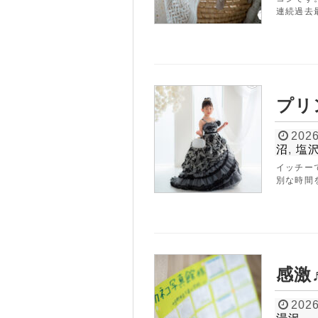
連続過去最
プリ
2026
沼
,
塩
イッチー
別な時間
感激
2026