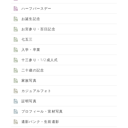
ハーフバースデー
お誕生記念
お宮参り・百日記念
七五三
入学・卒業
十三参り・1/2成人式
二十歳の記念
家族写真
カジュアルフォト
証明写真
プロフィール・宣材写真
遺影バンク・生前遺影