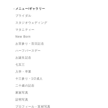
メニュー/ギャラリー
ブライダル
スタジオウェディング
マタニティー
New Born
お宮参り・百日記念
ハーフバースデー
お誕生記念
七五三
入学・卒業
十三参り・1/2成人
二十歳の記念
家族写真
証明写真
プロフィール・宣材写真