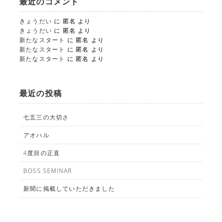
最近のコメント
きょうだい
に
匿名
より
きょうだい
に
匿名
より
新たなスタート
に
匿名
より
新たなスタート
に
匿名
より
新たなスタート
に
匿名
より
STUDIO事業部
最近の投稿
PHOTO STUDIO KANEKO
七五三の大切さ
025-752-3127
tel.
アオハル
LINE
4度目の正直
BOSS SEMINAR
新聞に掲載していただきました