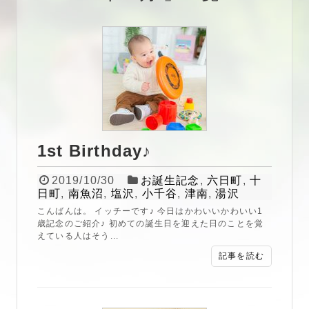
1st Birthday♪
2019/10/30
お誕生記念
,
六日町
,
十
日町
,
南魚沼
,
塩沢
,
小千谷
,
津南
,
湯沢
こんばんは。 イッチーです♪ 今日はかわいいかわいい1
歳記念のご紹介♪ 初めての誕生日を迎えた日のことを覚
えている人はそう...
記事を読む