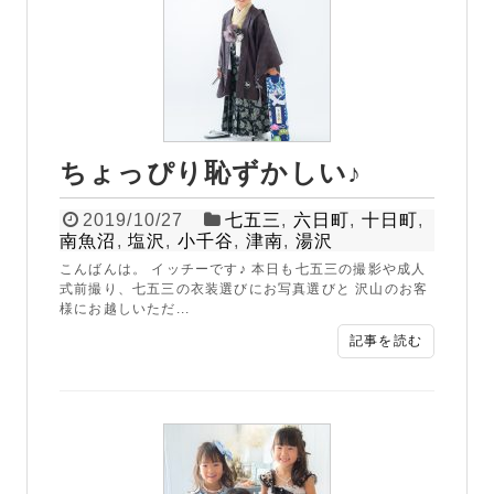
ちょっぴり恥ずかしい♪
2019/10/27
七五三
,
六日町
,
十日町
,
南魚沼
,
塩沢
,
小千谷
,
津南
,
湯沢
こんばんは。 イッチーです♪ 本日も七五三の撮影や成人
式前撮り、七五三の衣装選びにお写真選びと 沢山のお客
様にお越しいただ...
記事を読む