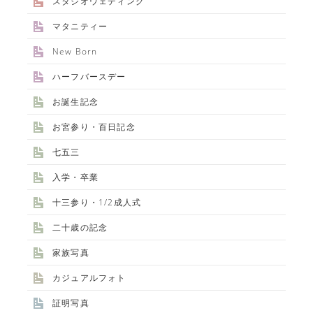
スタジオウェディング
マタニティー
New Born
ハーフバースデー
お誕生記念
お宮参り・百日記念
七五三
入学・卒業
十三参り・1/2成人式
二十歳の記念
家族写真
カジュアルフォト
証明写真