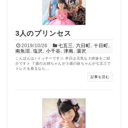
3人のプリンセス
2019/10/26
七五三
,
六日町
,
十日町
,
南魚沼
,
塩沢
,
小千谷
,
津南
,
湯沢
こんばんは♪ イッチーです☆ 本日は元気な３姉妹をご紹
介です♬ ７歳のお姉ちゃんが３歳の妹ちゃんが七五三で
ドレスを着るなら...
記事を読む