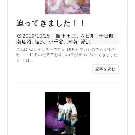
迫ってきました！！
2019/10/25
七五三
,
六日町
,
十日町
,
南魚沼
,
塩沢
,
小千谷
,
津南
,
湯沢
こんばんは イッチーです☆ 10月も早いものでもう後半
戦！！ 11月の七五三お祓いの日が徐々に迫ってきました
☆ 十日...
記事を読む