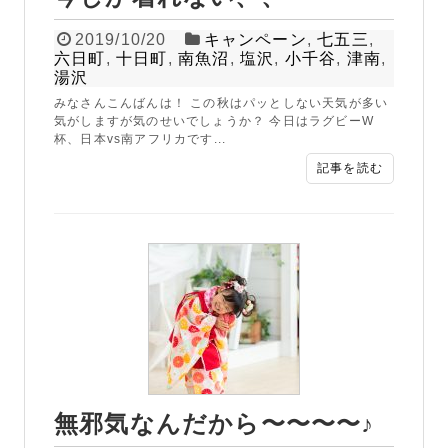
2019/10/20
キャンペーン
,
七五三
,
六日町
,
十日町
,
南魚沼
,
塩沢
,
小千谷
,
津南
,
湯沢
みなさんこんばんは！ この秋はパッとしない天気が多い
気がしますが気のせいでしょうか？ 今日はラグビーW
杯、日本vs南アフリカです...
記事を読む
無邪気なんだから〜〜〜〜♪