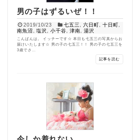
男の子はずるいぜ！！
2019/10/23
七五三
,
六日町
,
十日町
,
南魚沼
,
塩沢
,
小千谷
,
津南
,
湯沢
こんばんは。 イッチーです☆ 本日も七五三の写真からお
届けいたします☆ 男の子の七五三！！ 男の子の七五三を
3歳でさ...
記事を読む
今しか着れない、、