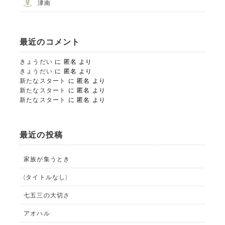
津南
最近のコメント
きょうだい
に
匿名
より
きょうだい
に
匿名
より
新たなスタート
に
匿名
より
新たなスタート
に
匿名
より
STUDIO事業部
新たなスタート
に
匿名
より
PHOTO STUDIO KANEKO
最近の投稿
025-752-3127
tel.
家族が集うとき
LINE
(タイトルなし)
七五三の大切さ
アオハル