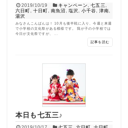
2019/10/19
キャンペーン
,
七五三
,
六日町
,
十日町
,
南魚沼
,
塩沢
,
小千谷
,
津南
,
湯沢
みなさんこんばんは！ 10月も後半戦に入り、今週と来週
で小学校の文化祭がある模様です。 我が子の小学校では
今日が文化祭ですが、 ...
記事を読む
本日も七五三♪
2019/10/17
七五三
,
六日町
,
十日町
,