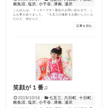
南魚沼
,
塩沢
,
小千谷
,
津南
,
湯沢
こんばんは。 イッチーです♪ 最近のお問い合わせで、こ
んな事がありました。 『七五三の撮影をお願いしたいん
だけど、何からど...
記事を読む
笑顔が１番♫
2019/10/16
七五三
,
六日町
,
十日町
,
南魚沼
,
塩沢
,
小千谷
,
津南
,
湯沢