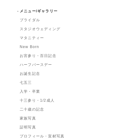
メニュー/ギャラリー
ブライダル
スタジオウェディング
マタニティー
New Born
お宮参り・百日記念
ハーフバースデー
お誕生記念
七五三
入学・卒業
十三参り・1/2成人
二十歳の記念
家族写真
証明写真
プロフィール・宣材写真