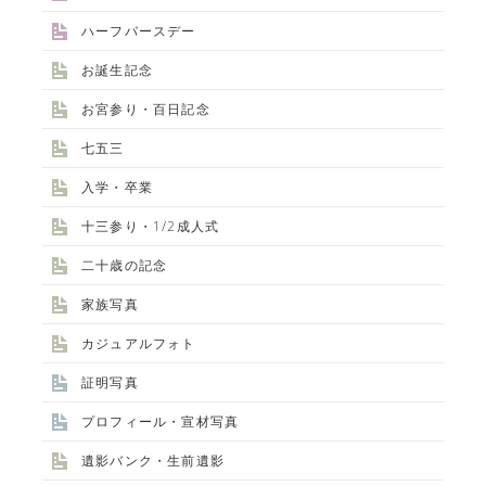
ハーフバースデー
お誕生記念
お宮参り・百日記念
七五三
入学・卒業
十三参り・1/2成人式
二十歳の記念
家族写真
カジュアルフォト
証明写真
プロフィール・宣材写真
遺影バンク・生前遺影