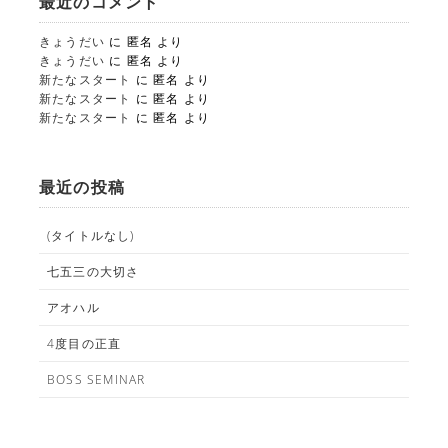
最近のコメント
きょうだい
に
匿名
より
きょうだい
に
匿名
より
新たなスタート
に
匿名
より
新たなスタート
に
匿名
より
新たなスタート
に
匿名
より
最近の投稿
(タイトルなし)
七五三の大切さ
アオハル
4度目の正直
BOSS SEMINAR