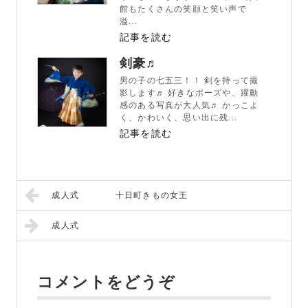
館もたくさんの笑顔と笑い声で
溢...
記事を読む
剣豪♬
男の子の七五三！！ 剣を持って撮
影します♬ 好きなポーズや、躍動
感のある写真が大人気♬ かっこよ
く、かわいく、思い出に残...
記事を読む
成人式 十日町きもの女王
成人式
コメントをどうぞ