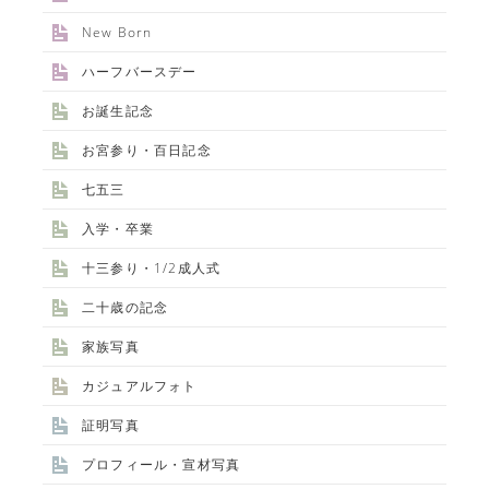
New Born
ハーフバースデー
お誕生記念
お宮参り・百日記念
七五三
入学・卒業
十三参り・1/2成人式
二十歳の記念
家族写真
カジュアルフォト
証明写真
STUDIO事業部
プロフィール・宣材写真
PHOTO STUDIO KANEKO