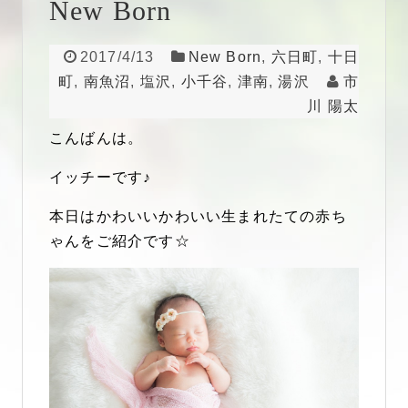
New Born
2017/4/13
New Born
,
六日町
,
十日
町
,
南魚沼
,
塩沢
,
小千谷
,
津南
,
湯沢
市
川 陽太
こんばんは。
イッチーです♪
本日はかわいいかわいい生まれたての赤ち
ゃんをご紹介です☆