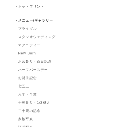
ネットプリント
メニュー/ギャラリー
ブライダル
スタジオウェディング
マタニティー
New Born
お宮参り・百日記念
ハーフバースデー
お誕生記念
七五三
入学・卒業
十三参り・1/2成人
二十歳の記念
家族写真