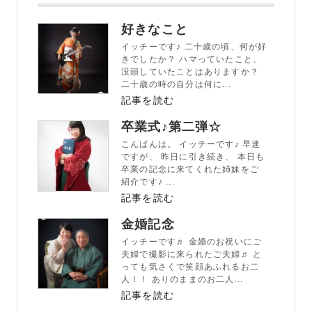
好きなこと
イッチーです♪ 二十歳の頃、何が好
きでしたか？ ハマっていたこと、
没頭していたことはありますか？
二十歳の時の自分は何に...
記事を読む
卒業式♪第二弾☆
こんばんは。 イッチーです♪ 早速
ですが、 昨日に引き続き、 本日も
卒業の記念に来てくれた姉妹をご
紹介です♪ ...
記事を読む
金婚記念
イッチーです♬ 金婚のお祝いにご
夫婦で撮影に来られたご夫婦♬ と
っても気さくで笑顔あふれるお二
人！！ ありのままのお二人...
記事を読む