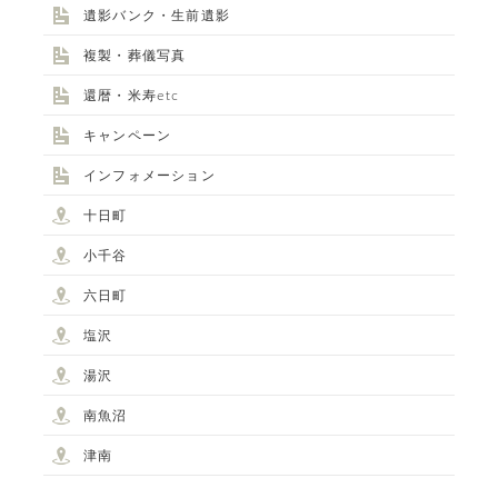
遺影バンク・生前遺影
025-752-3127
tel.
複製・葬儀写真
還暦・米寿etc
LINE
キャンペーン
インフォメーション
十日町
小千谷
六日町
ALBUM事業部
塩沢
PHOTO HOUSE BOAR
湯沢
南魚沼
025-761-7474
tel.
津南