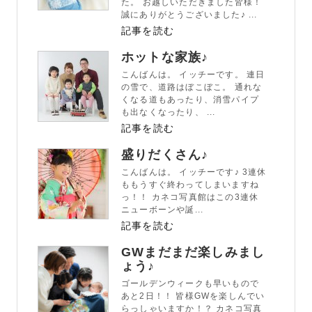
た。 お越しいただきました皆様！
誠にありがとうございました♪ ...
記事を読む
ホットな家族♪
こんばんは。 イッチーです。 連日
の雪で、道路はぼこぼこ。 通れな
くなる道もあったり、消雪パイプ
も出なくなったり、 ...
記事を読む
盛りだくさん♪
こんばんは。 イッチーです♪ 3連休
ももうすぐ終わってしまいますね
っ！！ カネコ写真館はこの3連休
ニューボーンや誕...
記事を読む
GWまだまだ楽しみまし
ょう♪
ゴールデンウィークも早いもので
あと2日！！ 皆様GWを楽しんでい
らっしゃいますか！？ カネコ写真