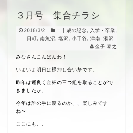
３月号 集合チラシ
2018/3/2
二十歳の記念
,
入学・卒業
,
十日町
,
南魚沼
,
塩沢
,
小千谷
,
津南
,
湯沢
金子 泰之
みなさんこんばんわ！
いよいよ明日は裸押し合い祭です。
昨年は運良く金杯の三つ組を取ることがで
きましたが、
今年は誰の手に渡るのか、、楽しみです
ね〜
ここにも、、