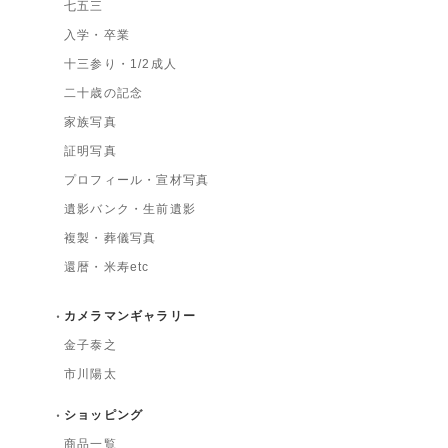
七五三
入学・卒業
十三参り・1/2成人
二十歳の記念
家族写真
証明写真
プロフィール・宣材写真
遺影バンク・生前遺影
複製・葬儀写真
還暦・米寿etc
カメラマンギャラリー
金子泰之
市川陽太
ショッピング
商品一覧