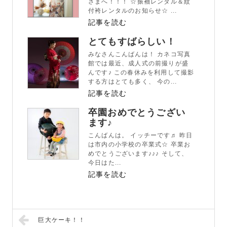
さまへ！！！ ☆振袖レンタル＆紋
付袴レンタルのお知らせ☆ ...
記事を読む
とてもすばらしい！
みなさんこんばんは！ カネコ写真
館では最近、成人式の前撮りが盛
んです♪ この春休みを利用して撮影
する方はとても多く、 今の...
記事を読む
卒園おめでとうござい
ます♪
こんばんは。 イッチーです♬ 昨日
は市内の小学校の卒業式☆ 卒業お
めでとうございます♪♪♪ そして、
今日はた...
記事を読む
巨大ケーキ！！