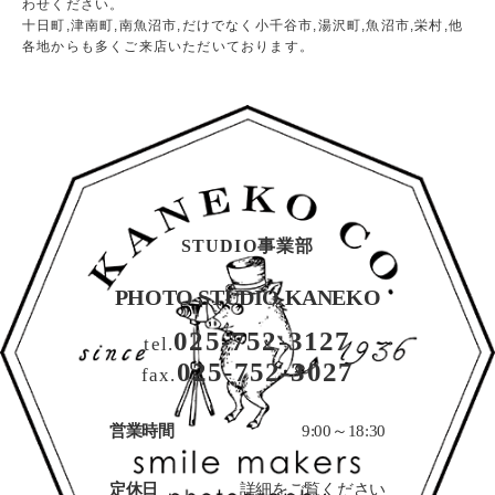
わせください。
十日町,津南町,南魚沼市,だけでなく小千谷市,湯沢町,魚沼市,栄村,他
各地からも多くご来店いただいております。
STUDIO事業部
PHOTO STUDIO KANEKO
025-752-3127
tel.
025-752-3027
fax.
営業時間
9:00～18:30
定休日
詳細をご覧ください