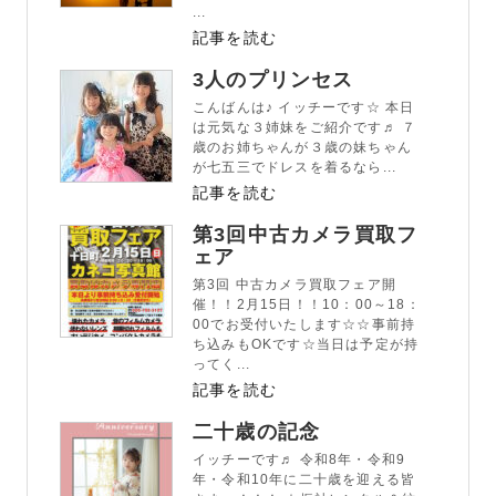
...
記事を読む
3人のプリンセス
こんばんは♪ イッチーです☆ 本日
は元気な３姉妹をご紹介です♬ ７
歳のお姉ちゃんが３歳の妹ちゃん
が七五三でドレスを着るなら...
記事を読む
第3回中古カメラ買取フ
ェア
第3回 中古カメラ買取フェア開
催！！2月15日！！10：00～18：
00でお受付いたします☆☆事前持
ち込みもOKです☆当日は予定が持
ってく...
記事を読む
二十歳の記念
イッチーです♬ 令和8年・令和9
年・令和10年に二十歳を迎える皆