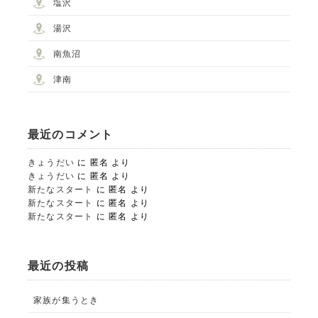
塩沢
湯沢
南魚沼
津南
最近のコメント
きょうだい
に
匿名
より
STUDIO事業部
きょうだい
に
匿名
より
新たなスタート
に
匿名
より
PHOTO STUDIO KANEKO
新たなスタート
に
匿名
より
新たなスタート
に
匿名
より
025-752-3127
tel.
最近の投稿
LINE
家族が集うとき