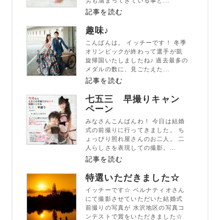
労も溜まってきている事と...
記事を読む
趣味♪
こんばんは。 イッチーです！ 冬季
オリンピックが終わって選手が凱
旋帰国いたしましたね♪ 過去最多の
メダルの数に、見ごたえた...
記事を読む
七五三 早撮りキャン
ペーン
みなさんこんばんわ！ 今日は結婚
式の前撮りに行ってきました。 ち
ょっぴり照れ屋さんのお二人。 二
人らしさを表現しての撮影。...
記事を読む
特選いただきました☆
イッチーです☆ ベルナティオさん
にて撮影させていただいた結婚式
前撮りの写真が 水沢地区の写真コ
ンテストで賞をいただきました☆