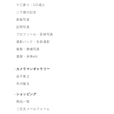
十三参り・1/2成人
二十歳の記念
家族写真
証明写真
プロフィール・宣材写真
遺影バンク・生前遺影
複製・葬儀写真
還暦・米寿etc
カメラマンギャラリー
金子泰之
市川陽太
ショッピング
商品一覧
ご注文メールフォーム