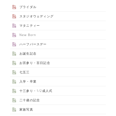
ブライダル
スタジオウェディング
マタニティー
New Born
ハーフバースデー
お誕生記念
お宮参り・百日記念
七五三
入学・卒業
十三参り・1/2成人式
二十歳の記念
家族写真