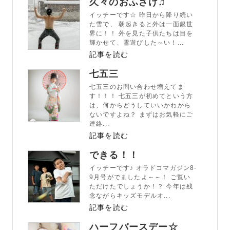
久々のおふざけ♫
イッチーです☆ 昨日から降り続い
た雪で、 朝起きると外は一面銀世
界に！！ 外を見た子供たちは目を
輝かせて、雪遊びした～い！...
記事を読む
七五三
七五三のお問い合わせ増えてま
す！！！ 七五三が初めてという方
は、何からどうしていいかわから
ないですよね？ まずはお気軽にご
連絡...
記事を読む
できる！！
イッチーです♪ オラドコマガジン8-
9月号がでましたよ～～！ ご覧い
ただけたでしょうか！？ 今年は残
念ながらキッズモデルオ...
記事を読む
ハーフバースデー☆