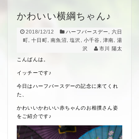
かわいい横綱ちゃん♪
2018/12/12
ハーフバースデー
,
六日
町
,
十日町
,
南魚沼
,
塩沢
,
小千谷
,
津南
,
湯
沢
市川 陽太
こんばんは。
イッチーです♪
今日はハーフバースデーの記念に来てくれ
た、
かわいいかわいい赤ちゃんのお相撲さん姿
をご紹介です♪