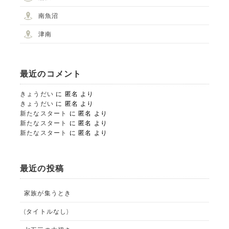
南魚沼
津南
最近のコメント
きょうだい
に
匿名
より
きょうだい
に
匿名
より
STUDIO事業部
新たなスタート
に
匿名
より
新たなスタート
に
匿名
より
新たなスタート
に
匿名
より
PHOTO STUDIO KANEKO
025-752-3127
tel.
最近の投稿
LINE
家族が集うとき
(タイトルなし)