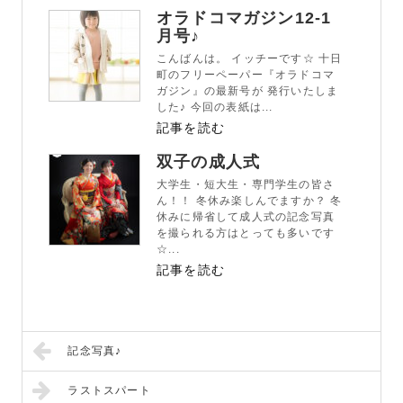
オラドコマガジン12-1
月号♪
こんばんは。 イッチーです☆ 十日
町のフリーペーパー『オラドコマ
ガジン』の最新号が 発行いたしま
した♪ 今回の表紙は...
記事を読む
双子の成人式
大学生・短大生・専門学生の皆さ
ん！！ 冬休み楽しんでますか？ 冬
休みに帰省して成人式の記念写真
を撮られる方はとっても多いです
☆...
記事を読む
記念写真♪
ラストスパート