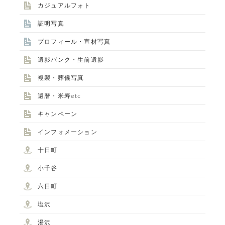
カジュアルフォト
証明写真
プロフィール・宣材写真
遺影バンク・生前遺影
複製・葬儀写真
還暦・米寿etc
キャンペーン
インフォメーション
十日町
小千谷
六日町
塩沢
湯沢