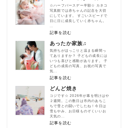
☆ハーフバースデー半額☆ カネコ
写真館では赤ちゃんの記念を大切
にしています。 すごいスピードで
日に日に成長していく赤ちゃん。
...
記事を読む
あったか家族♫
気持ちがほっこりと温まる瞬間っ
てありますか？ 子どもの成長には
いつも喜びと感動があります。 子
どもの成長の写真、お祝の写真で
気...
記事を読む
どんど焼き
コジです☆ 2026年が幕を明けはや
２週間。この数日は市内のあちこ
ちで雪との闘いでしたね！今日は
雪もやみ、お日様ものぞくいいお
天気の...
記事を読む