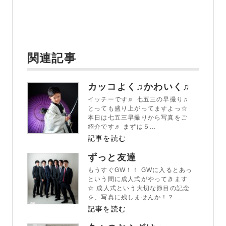
関連記事
カッコよく♫かわいく♫
イッチーです♬ 七五三の早撮り♫
とっても盛り上がってますよっ☆
本日は七五三早撮りから写真をご
紹介です♬ まずは５...
記事を読む
ずっと友達
もうすぐGW！！ GWに入るとあっ
という間に成人式がやってきます
☆ 成人式という大切な節目の記念
を、写真に残しませんか！？ ...
記事を読む