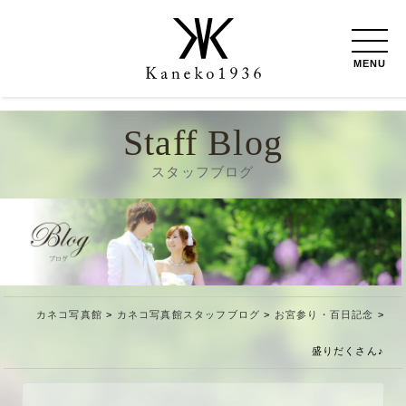
MENU
Staff Blog
スタッフブログ
カネコ写真館
>
カネコ写真館スタッフブログ
>
お宮参り・百日記念
>
盛りだくさん♪