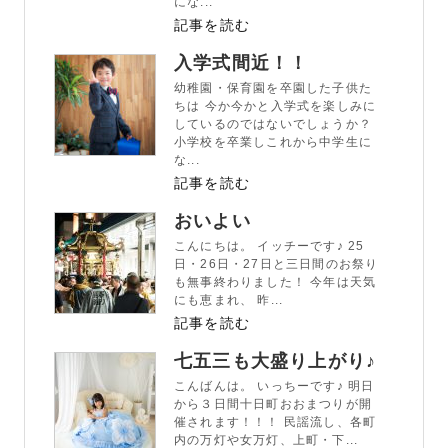
にな...
記事を読む
入学式間近！！
幼稚園・保育園を卒園した子供た
ちは 今か今かと入学式を楽しみに
しているのではないでしょうか？
小学校を卒業しこれから中学生に
な...
記事を読む
おいよい
こんにちは。 イッチーです♪ 25
日・26日・27日と三日間のお祭り
も無事終わりました！ 今年は天気
にも恵まれ、 昨...
記事を読む
七五三も大盛り上がり♪
こんばんは。 いっちーです♪ 明日
から３日間十日町おおまつりが開
催されます！！！ 民謡流し、各町
内の万灯や女万灯、上町・下...