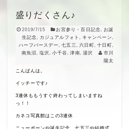
盛りだくさん♪
2019/7/15
お宮参り・百日記念
,
お誕
生記念
,
カジュアルフォト
,
キャンペーン
,
ハーフバースデー
,
七五三
,
六日町
,
十日町
,
南魚沼
,
塩沢
,
小千谷
,
津南
,
湯沢
市川
陽太
こんばんは。
イッチーです♪
3連休ももうすぐ終わってしまいますね
っ！！
カネコ写真館はこの3連休
ニューボーンや誕生記念、七五三や結婚式