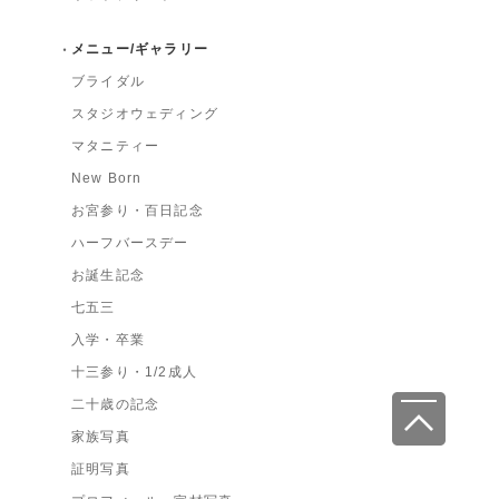
メニュー/ギャラリー
ブライダル
スタジオウェディング
マタニティー
New Born
お宮参り・百日記念
ハーフバースデー
お誕生記念
七五三
入学・卒業
十三参り・1/2成人
二十歳の記念
家族写真
証明写真