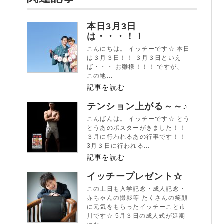
本日3月3日
は・・・！！
こんにちは。 イッチーです☆ 本日
は３月３日！！ ３月３日といえ
ば・・・ お雛様！！！ ですが、
この地...
記事を読む
テンション上がる～～♪
こんばんは。 イッチーです☆ とう
とうあのポスターがきました！！
３月に行われるあの行事です！！
3月３日に行われる...
記事を読む
イッチープレゼント☆
この土日も入学記念・成人記念・
赤ちゃんの撮影等 たくさんの笑顔
に元気をもらったイッチーこと市
川です☆ 5月３日の成人式が延期