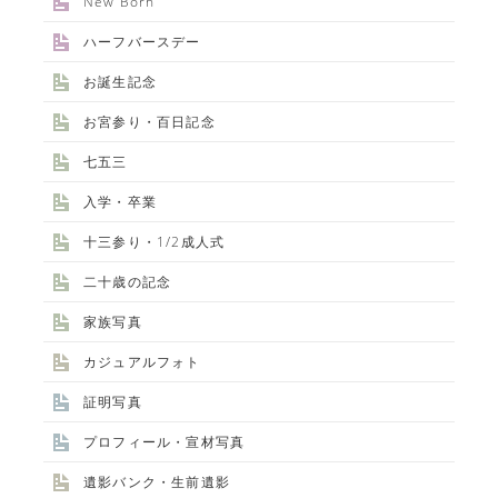
New Born
ハーフバースデー
お誕生記念
お宮参り・百日記念
七五三
入学・卒業
十三参り・1/2成人式
二十歳の記念
家族写真
カジュアルフォト
証明写真
プロフィール・宣材写真
遺影バンク・生前遺影