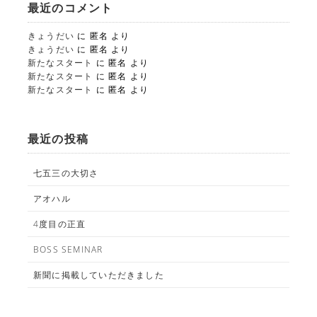
最近のコメント
きょうだい
に
匿名
より
きょうだい
に
匿名
より
新たなスタート
に
匿名
より
新たなスタート
に
匿名
より
新たなスタート
に
匿名
より
最近の投稿
七五三の大切さ
アオハル
4度目の正直
BOSS SEMINAR
新聞に掲載していただきました