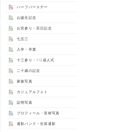
ハーフバースデー
お誕生記念
お宮参り・百日記念
七五三
入学・卒業
十三参り・1/2成人式
二十歳の記念
家族写真
カジュアルフォト
証明写真
プロフィール・宣材写真
遺影バンク・生前遺影