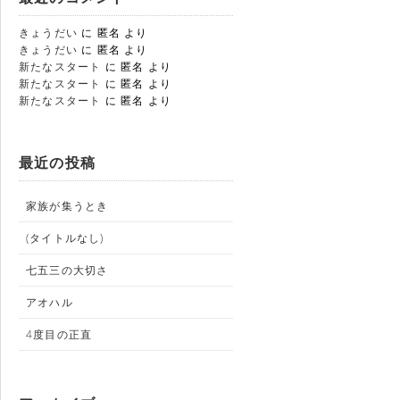
きょうだい
に
匿名
より
きょうだい
に
匿名
より
新たなスタート
に
匿名
より
新たなスタート
に
匿名
より
新たなスタート
に
匿名
より
最近の投稿
家族が集うとき
(タイトルなし)
七五三の大切さ
アオハル
4度目の正直
業部
 BOAR