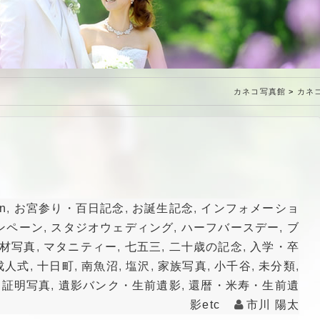
特定商取引法に基づく表記
カネコ写真館
>
カネ
n
,
お宮参り・百日記念
,
お誕生記念
,
インフォメーショ
ンペーン
,
スタジオウェディング
,
ハーフバースデー
,
ブ
材写真
,
マタニティー
,
七五三
,
二十歳の記念
,
入学・卒
成人式
,
十日町
,
南魚沼
,
塩沢
,
家族写真
,
小千谷
,
未分類
,
,
証明写真
,
遺影バンク・生前遺影
,
還暦・米寿・生前遺
影etc
市川 陽太