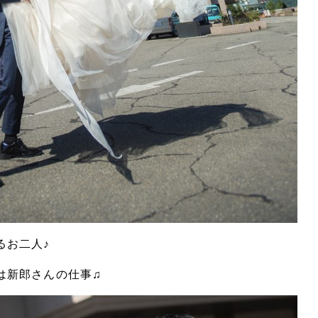
るお二人♪
TUDIO事業部
ALBUM事
は新郎さんの仕事♫
STUDIO KANEKO
PHOTO HOUSE