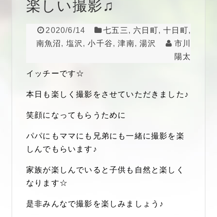
楽しい撮影♫
2020/6/14
七五三
,
六日町
,
十日町
,
南魚沼
,
塩沢
,
小千谷
,
津南
,
湯沢
市川
陽太
イッチーです☆
本日も楽しく撮影をさせていただきました♪
笑顔になってもらうために
パパにもママにも兄弟にも一緒に撮影を楽
しんでもらいます♪
家族が楽しんでいると子供も自然と楽しく
なります☆
是非みんなで撮影を楽しみましょう♪