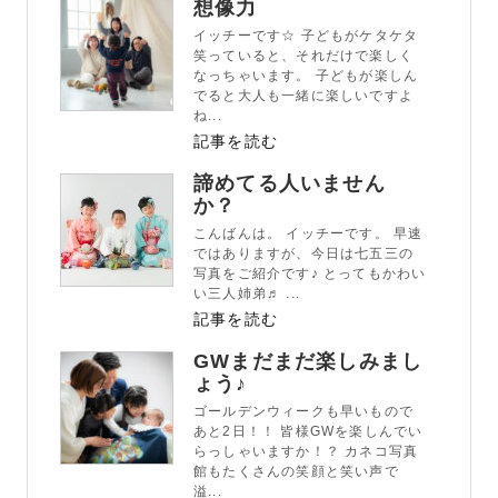
想像力
イッチーです☆ 子どもがケタケタ
笑っていると、それだけで楽しく
なっちゃいます。 子どもが楽しん
でると大人も一緒に楽しいですよ
ね...
記事を読む
諦めてる人いません
か？
こんばんは。 イッチーです。 早速
ではありますが、今日は七五三の
写真をご紹介です♪ とってもかわい
い三人姉弟♬ ...
記事を読む
GWまだまだ楽しみまし
ょう♪
ゴールデンウィークも早いもので
あと2日！！ 皆様GWを楽しんでい
らっしゃいますか！？ カネコ写真
館もたくさんの笑顔と笑い声で
溢...