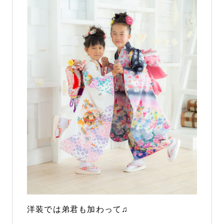
洋装では弟君も加わって♫