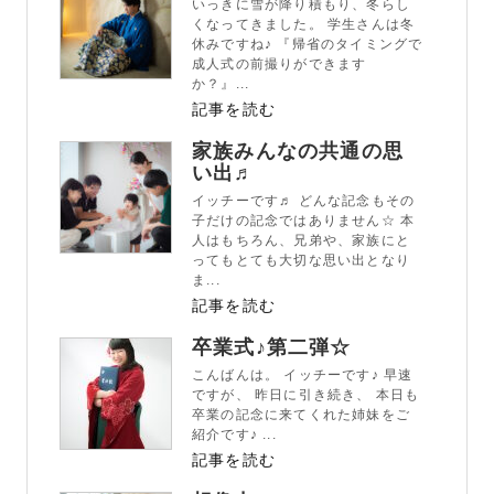
いっきに雪が降り積もり、冬らし
くなってきました。 学生さんは冬
休みですね♪ 『帰省のタイミングで
成人式の前撮りができます
か？』...
記事を読む
家族みんなの共通の思
い出♬
イッチーです♬ どんな記念もその
子だけの記念ではありません☆ 本
人はもちろん、兄弟や、家族にと
ってもとても大切な思い出となり
ま...
記事を読む
卒業式♪第二弾☆
こんばんは。 イッチーです♪ 早速
ですが、 昨日に引き続き、 本日も
卒業の記念に来てくれた姉妹をご
紹介です♪ ...
記事を読む