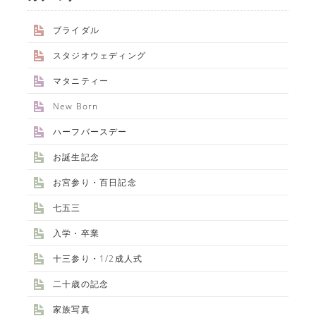
ブライダル
スタジオウェディング
マタニティー
ALBUM事業部
New Born
PHOTO HOUSE BOAR
ハーフバースデー
お誕生記念
025-761-7474
tel.
お宮参り・百日記念
七五三
入学・卒業
閉じる
十三参り・1/2成人式
二十歳の記念
家族写真