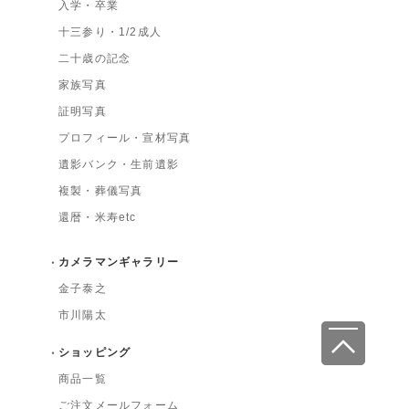
入学・卒業
十三参り・1/2成人
二十歳の記念
家族写真
証明写真
プロフィール・宣材写真
遺影バンク・生前遺影
複製・葬儀写真
還暦・米寿etc
カメラマンギャラリー
金子泰之
市川陽太
ショッピング
商品一覧
ご注文メールフォーム