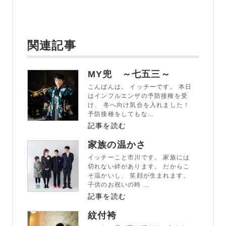
関連記事
MY兜 ～七五三～
こんばんは。 イッチーです。 本日
はインフルエンザの予防接種を受
け、 冬へ向け気合を入れました！
予防接種をしてもな...
記事を読む
家族の温かさ
イッチーこと市川です。 家族には
切れない絆があります。 だからこ
そ温かいし、 笑顔が生まれます。
子供のお祝いの時 ...
記事を読む
紋付袴