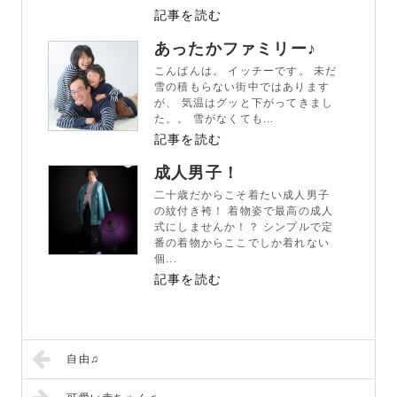
記事を読む
あったかファミリー♪
こんばんは。 イッチーです。 未だ
雪の積もらない街中ではあります
が、 気温はグッと下がってきまし
た。。 雪がなくても...
記事を読む
成人男子！
二十歳だからこそ着たい成人男子
の紋付き袴！ 着物姿で最高の成人
式にしませんか！？ シンプルで定
番の着物からここでしか着れない
個...
記事を読む
自由♫