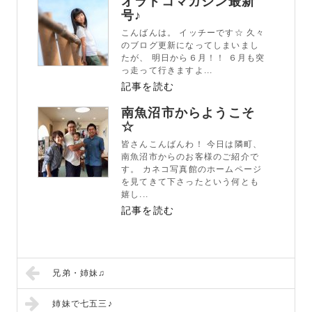
オラドコマガジン最新
号♪
こんばんは。 イッチーです☆ 久々
のブログ更新になってしまいまし
たが、 明日から６月！！ ６月も突
っ走って行きますよ...
記事を読む
南魚沼市からようこそ
☆
皆さんこんばんわ！ 今日は隣町、
南魚沼市からのお客様のご紹介で
す。 カネコ写真館のホームページ
を見てきて下さったという何とも
嬉し...
記事を読む
兄弟・姉妹♫
姉妹で七五三♪