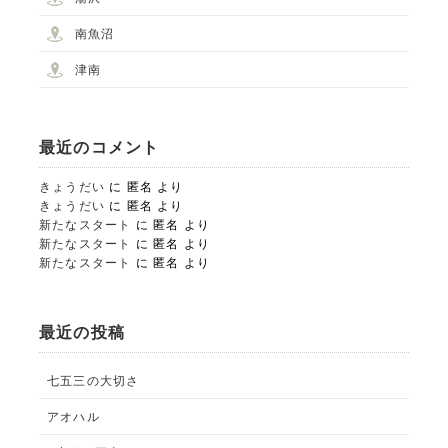
025-761-7474
tel.
南魚沼
津南
閉じる
最近のコメント
きょうだい
に
匿名
より
きょうだい
に
匿名
より
新たなスタート
に
匿名
より
新たなスタート
に
匿名
より
新たなスタート
に
匿名
より
最近の投稿
七五三の大切さ
アオハル