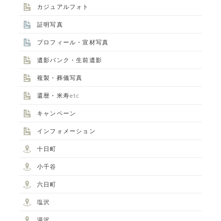
STUDIO事業部
カジュアルフォト
PHOTO STUDIO KANEKO
証明写真
プロフィール・宣材写真
025-752-3127
tel.
遺影バンク・生前遺影
LINE
複製・葬儀写真
還暦・米寿etc
キャンペーン
インフォメーション
十日町
小千谷
ALBUM事業部
六日町
PHOTO HOUSE BOAR
塩沢
湯沢