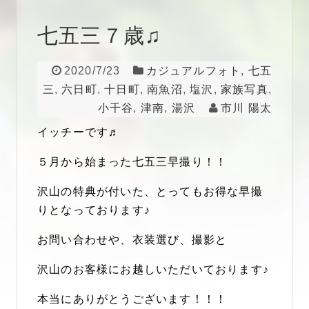
七五三７歳♫
2020/7/23
カジュアルフォト
,
七五
三
,
六日町
,
十日町
,
南魚沼
,
塩沢
,
家族写真
,
小千谷
,
津南
,
湯沢
市川 陽太
イッチーです♬
５月から始まった七五三早撮り！！
沢山の特典が付いた、とってもお得な早撮
りとなっております♪
お問い合わせや、衣装選び、撮影と
沢山のお客様にお越しいただいております♪
本当にありがとうございます！！！