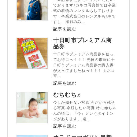
ております♪カネコ写真館では卒業
式の着物のレンタルもしておりま
す！卒業式当日のレンタルもOKで
すし、撮影のみ...
記事を読む
十日町市プレミアム商
品券
十日町市プレミアム商品券を使っ
てお得にっ！！！ 先日の市報に十
日町市プレミアム商品券の購入券
が入ってましたねっ！！！ カネコ
写...
記事を読む
むちむち♬
今しか残せない写真 今だから残せ
る写真 今残したい写真 特に赤ちゃ
んの頃は、『今』というタイミン
グがあります。 急...
記事を読む