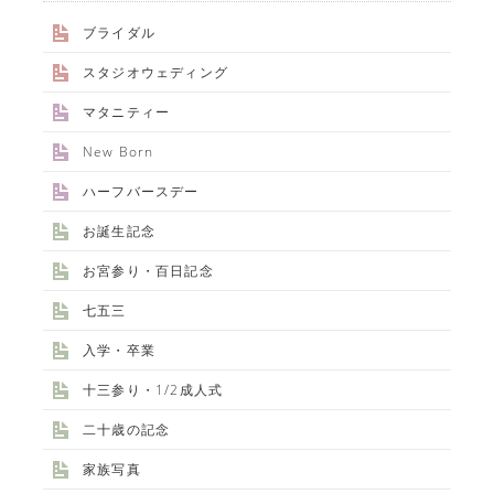
ブライダル
スタジオウェディング
マタニティー
New Born
ハーフバースデー
お誕生記念
お宮参り・百日記念
七五三
入学・卒業
十三参り・1/2成人式
二十歳の記念
家族写真