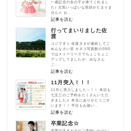
一歳記念の女の子が来てくれまし
た♪ 元気いっぱいな笑顔がたまりま
せん♬ お...
記事を読む
行ってまいりました佐
渡
コジです☆ 佐渡ネタが連続してご
めんなさい笑 カネコ写真館のSNS
ではストーリーズでちょこちょこ
アップしてましたが、みなさん
ご...
記事を読む
11月突入！！！
11月に突入しました～！！ 本日も
七五三のご予約をたくさんいただ
きました♬ 本当にありがとうござ
います！！ 平日もお祓い...
記事を読む
卒業記念☆
卒業記念まだまだご予約いただい