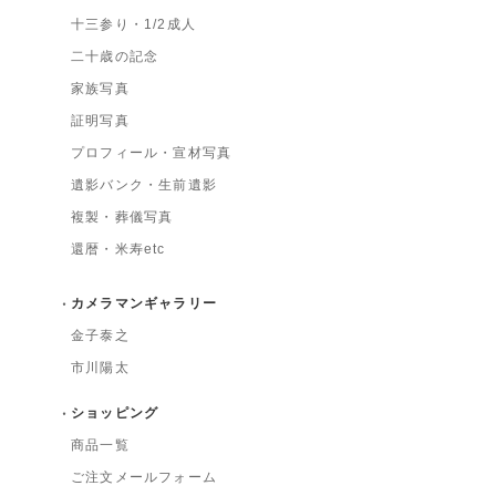
十三参り・1/2成人
二十歳の記念
家族写真
証明写真
プロフィール・宣材写真
遺影バンク・生前遺影
複製・葬儀写真
還暦・米寿etc
カメラマンギャラリー
金子泰之
市川陽太
ショッピング
商品一覧
ご注文メールフォーム