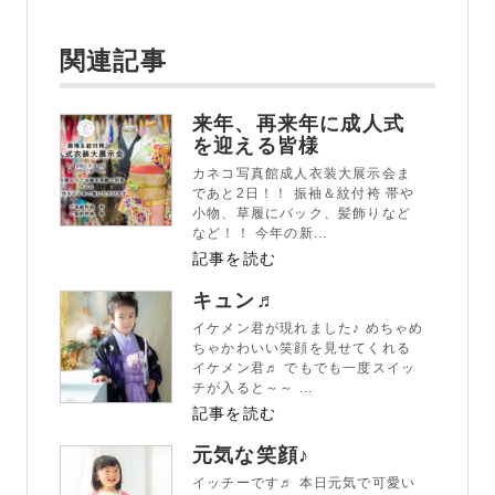
関連記事
来年、再来年に成人式
を迎える皆様
カネコ写真館成人衣装大展示会ま
であと2日！！ 振袖＆紋付袴 帯や
小物、草履にバック、髪飾りなど
など！！ 今年の新...
記事を読む
キュン♬
イケメン君が現れました♪ めちゃめ
ちゃかわいい笑顔を見せてくれる
イケメン君♬ でもでも一度スイッ
チが入ると～～ ...
記事を読む
元気な笑顔♪
イッチーです♬ 本日元気で可愛い