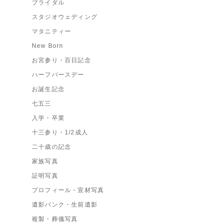
ブライダル
スタジオウェディング
マタニティー
New Born
お宮参り・百日記念
ハーフバースデー
お誕生記念
七五三
入学・卒業
十三参り・1/2成人
二十歳の記念
家族写真
証明写真
プロフィール・宣材写真
遺影バンク・生前遺影
複製・葬儀写真