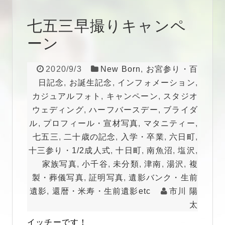
七五三早撮りキャンペ
ーン
2020/9/3
New Born
,
お宮参り・百
日記念
,
お誕生記念
,
インフォメーション
,
カジュアルフォト
,
キャンペーン
,
スタジオ
ウェディング
,
ハーフバースデー
,
ブライダ
ル
,
プロフィール・宣材写真
,
マタニティー
,
七五三
,
二十歳の記念
,
入学・卒業
,
六日町
,
十三参り・1/2成人式
,
十日町
,
南魚沼
,
塩沢
,
家族写真
,
小千谷
,
未分類
,
津南
,
湯沢
,
複
製・葬儀写真
,
証明写真
,
遺影バンク・生前
遺影
,
還暦・米寿・生前遺影etc
市川 陽
太
イッチーです！