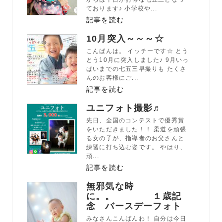
ております♪ 小学校や...
記事を読む
10月突入～～～☆
こんばんは。 イッチーです☆ とう
とう10月に突入しました♪ 9月いっ
ぱいまでの七五三早撮りも たくさ
んのお客様にご...
記事を読む
ユニフォト撮影♬
先日、全国のコンテストで優秀賞
をいただきました！！ 柔道を頑張
る女の子が、指導者のお父さんと
練習に打ち込む姿です。 やはり、
頑...
記事を読む
無邪気な時
に。。 １歳記
念 バースデーフォト
みなさんこんばんわ！ 自分は今日