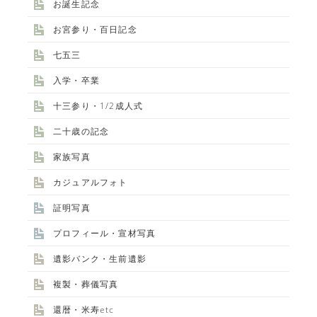
お誕生記念
お宮参り・百日記念
七五三
入学・卒業
十三参り・1/2成人式
二十歳の記念
家族写真
カジュアルフォト
証明写真
プロフィール・宣材写真
遺影バンク・生前遺影
複製・葬儀写真
還暦・米寿etc