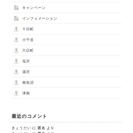
キャンペーン
インフォメーション
十日町
小千谷
六日町
塩沢
湯沢
南魚沼
津南
最近のコメント
きょうだい
に
匿名
より