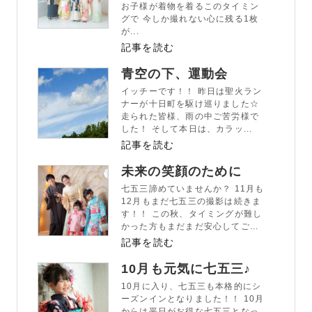
お子様が着物を着るこのタイミン
グで 今しか撮れない心に残る1枚
が...
記事を読む
青空の下、運動会
イッチーです！！ 昨日は聖火ラン
ナーが十日町を駆け巡りました☆
走られた皆様、雨の中ご苦労様で
した！ そして本日は、カラッ...
記事を読む
未来の笑顔のために
七五三諦めていませんか？ 11月も
12月もまだ七五三の撮影は続きま
す！！ この秋、タイミングが難し
かった方もまだまだ安心してご...
記事を読む
10月も元気に七五三♪
10月に入り、七五三も本格的にシ
ーズンインとなりました！！ 10月
からは平日がお得な七五三となっ