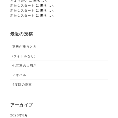
きょうだい
に
匿名
より
新たなスタート
に
匿名
より
新たなスタート
に
匿名
より
新たなスタート
に
匿名
より
STUDIO事業部
最近の投稿
PHOTO STUDIO KANEKO
家族が集うとき
(タイトルなし)
025-752-3127
tel.
七五三の大切さ
LINE
アオハル
4度目の正直
アーカイブ
2026年8月