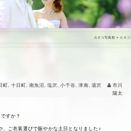
特定商取引法に基づく表記
カネコ写真館
>
カネコ
日町
,
十日町
,
南魚沼
,
塩沢
,
小千谷
,
津南
,
湯沢
市川
陽太
しですか？
や、ご衣装選びで賑やかな土日となりました♪