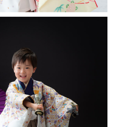
TUDIO事業部
ALBUM事
STUDIO KANEKO
PHOTO HOUSE