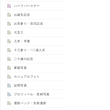
ハーフバースデー
お誕生記念
お宮参り・百日記念
七五三
入学・卒業
十三参り・1/2成人式
二十歳の記念
家族写真
カジュアルフォト
証明写真
プロフィール・宣材写真
遺影バンク・生前遺影