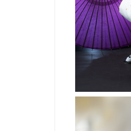
0
tel.