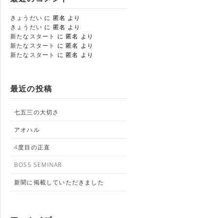
きょうだい
に
匿名
より
きょうだい
に
匿名
より
新たなスタート
に
匿名
より
新たなスタート
に
匿名
より
新たなスタート
に
匿名
より
最近の投稿
七五三の大切さ
アオハル
4度目の正直
BOSS SEMINAR
新聞に掲載していただきました
業部
 BOAR