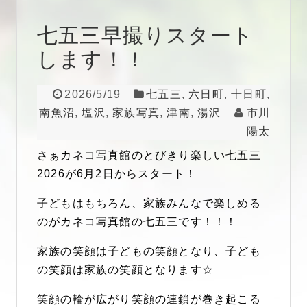
七五三早撮りスタート
します！！
2026/5/19
七五三
,
六日町
,
十日町
,
南魚沼
,
塩沢
,
家族写真
,
津南
,
湯沢
市川
陽太
さぁカネコ写真館のとびきり楽しい七五三
2026が6月2日からスタート！
子どもはもちろん、家族みんなで楽しめる
のがカネコ写真館の七五三です！！！
家族の笑顔は子どもの笑顔となり、子ども
の笑顔は家族の笑顔となります☆
笑顔の輪が広がり笑顔の連鎖が巻き起こる