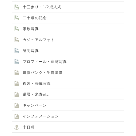
十三参り・1/2成人式
二十歳の記念
家族写真
カジュアルフォト
証明写真
プロフィール・宣材写真
遺影バンク・生前遺影
複製・葬儀写真
還暦・米寿etc
キャンペーン
インフォメーション
十日町