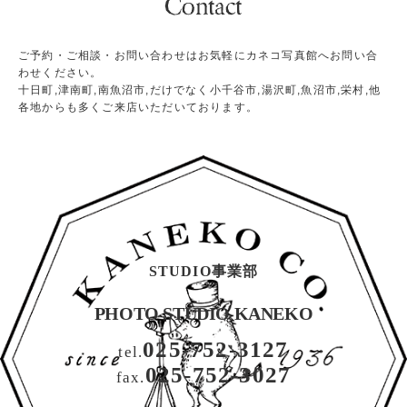
ご予約・ご相談・お問い合わせはお気軽にカネコ写真館へお問い合
わせください。
十日町,津南町,南魚沼市,だけでなく小千谷市,湯沢町,魚沼市,栄村,他
各地からも多くご来店いただいております。
STUDIO事業部
PHOTO STUDIO KANEKO
025-752-3127
tel.
025-752-3027
fax.