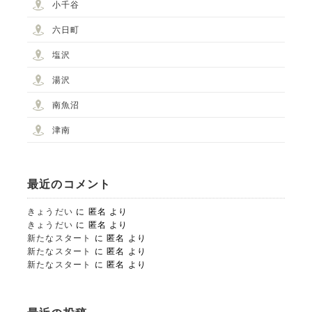
小千谷
六日町
塩沢
湯沢
南魚沼
津南
最近のコメント
STUDIO事業部
きょうだい
に
匿名
より
PHOTO STUDIO KANEKO
きょうだい
に
匿名
より
新たなスタート
に
匿名
より
新たなスタート
に
匿名
より
025-752-3127
新たなスタート
に
匿名
より
tel.
LINE