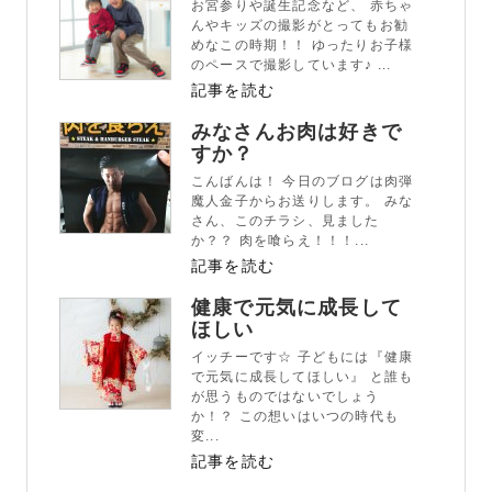
お宮参りや誕生記念など、 赤ちゃ
んやキッズの撮影がとってもお勧
めなこの時期！！ ゆったりお子様
のペースで撮影しています♪ ...
記事を読む
みなさんお肉は好きで
すか？
こんばんは！ 今日のブログは肉弾
魔人金子からお送りします。 みな
さん、このチラシ、見ました
か？？ 肉を喰らえ！！！...
記事を読む
健康で元気に成長して
ほしい
イッチーです☆ 子どもには『健康
で元気に成長してほしい』 と誰も
が思うものではないでしょう
か！？ この想いはいつの時代も
変...
記事を読む