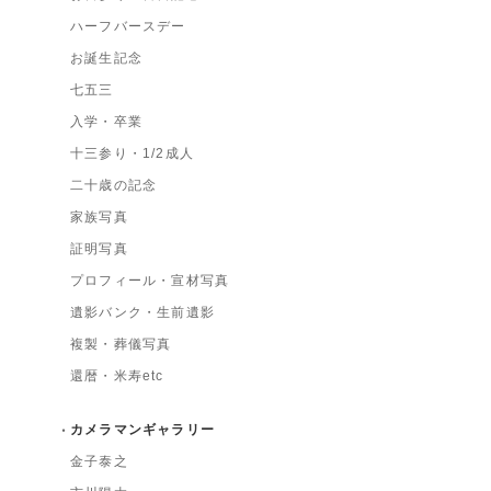
ハーフバースデー
お誕生記念
七五三
入学・卒業
十三参り・1/2成人
二十歳の記念
家族写真
証明写真
プロフィール・宣材写真
遺影バンク・生前遺影
複製・葬儀写真
還暦・米寿etc
カメラマンギャラリー
金子泰之