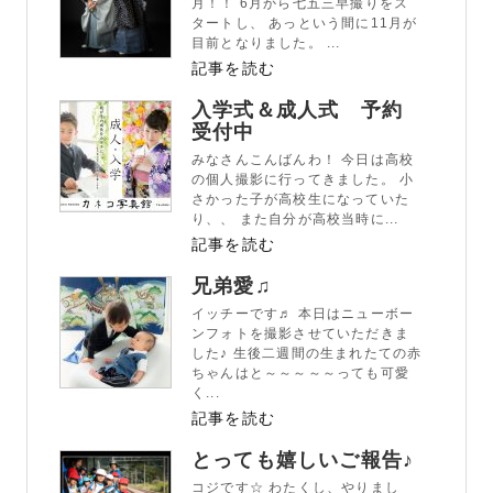
月！！ 6月から七五三早撮りをス
タートし、 あっという間に11月が
目前となりました。 ...
記事を読む
入学式＆成人式 予約
受付中
みなさんこんばんわ！ 今日は高校
の個人撮影に行ってきました。 小
さかった子が高校生になっていた
り、、 また自分が高校当時に...
記事を読む
兄弟愛♫
イッチーです♬ 本日はニューボー
ンフォトを撮影させていただきま
した♪ 生後二週間の生まれたての赤
ちゃんはと～～～～～っても可愛
く...
記事を読む
とっても嬉しいご報告♪
コジです☆ わたくし、やりまし