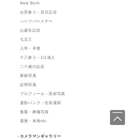
New Born
お宮参り・百日記念
ハーフバースデー
お誕生記念
七五三
入学・卒業
十三参り・1/2成人
二十歳の記念
家族写真
証明写真
プロフィール・宣材写真
遺影バンク・生前遺影
複製・葬儀写真
還暦・米寿etc
カメラマンギャラリー