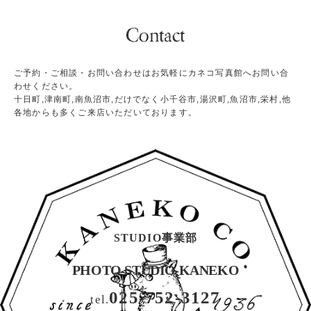
ご予約・ご相談・お問い合わせはお気軽にカネコ写真館へお問い合
わせください。
十日町,津南町,南魚沼市,だけでなく小千谷市,湯沢町,魚沼市,栄村,他
各地からも多くご来店いただいております。
STUDIO事業部
PHOTO STUDIO KANEKO
025-752-3127
tel.