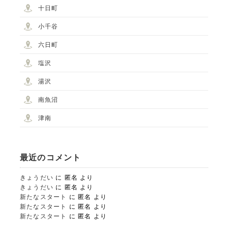
十日町
小千谷
六日町
塩沢
湯沢
南魚沼
津南
最近のコメント
きょうだい
に
匿名
より
きょうだい
に
匿名
より
新たなスタート
に
匿名
より
新たなスタート
に
匿名
より
新たなスタート
に
匿名
より