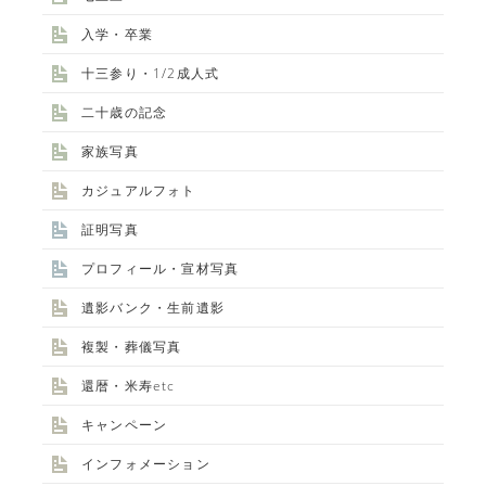
入学・卒業
十三参り・1/2成人式
二十歳の記念
家族写真
カジュアルフォト
証明写真
プロフィール・宣材写真
遺影バンク・生前遺影
複製・葬儀写真
還暦・米寿etc
キャンペーン
インフォメーション