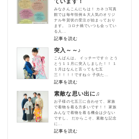
ています！
みなさんこんにちは！ カネコ写真
館では毎年恒例＆大人気のオリジ
ナル年賀状の受注が始まっており
ます。 コロナ禍でいつも会ってい
る人...
記事を読む
突入～～♪
こんばんは。 イッチーです☆ とう
とう１１月に突入しました！！ １
１月はなんと言っても七五
三！！！！ですね☆ 子供た...
記事を読む
素敵な思い出に♫
お子様の七五三に合わせて、家族
で着物を着る方多いです！！ 家族
みんなで着物を着る機会は少ない
ですし、 だからこそ、素敵な記念
に...
記事を読む