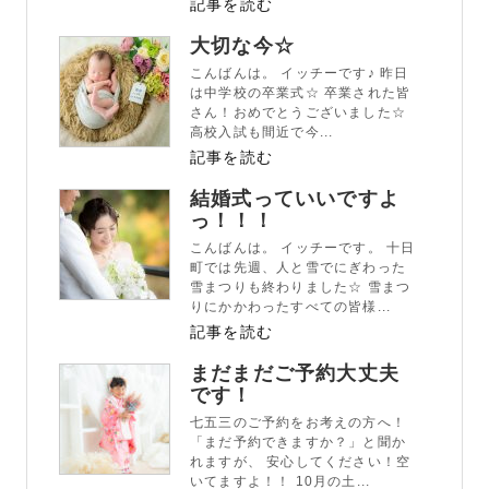
記事を読む
大切な今☆
こんばんは。 イッチーです♪ 昨日
は中学校の卒業式☆ 卒業された皆
さん！おめでとうございました☆
高校入試も間近で今...
記事を読む
結婚式っていいですよ
っ！！！
こんばんは。 イッチーです。 十日
町では先週、人と雪でにぎわった
雪まつりも終わりました☆ 雪まつ
りにかかわったすべての皆様...
記事を読む
まだまだご予約大丈夫
です！
七五三のご予約をお考えの方へ！
「まだ予約できますか？」と聞か
れますが、 安心してください！空
いてますよ！！ 10月の土...