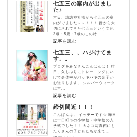
七五三の案内が出まし
た♪
本日、諏訪神社様から七五三の案
内がでました～～！！！ 昔から大
切にされてきた七五三という文化
3歳・5歳・7歳のこの特...
記事を読む
七五三、、ハジけてま
す。。
ブログをみなさんこんばんは！ 昨
日、久しぶりにトレーニングにい
けて身体中がバッキバキの金子が
お送りします。 シルバーウィーク
は本...
記事を読む
締切間近！！！
こんばんは。 イッチーです☆ 昨日
は十日町市の小学校・中学校の入
学式でした！！ カネコ写真館にも
たくさんの子どもたちが来て...