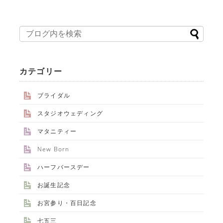
ALBUM事業部
カテゴリー
PHOTO HOUSE BOAR
ブライダル
スタジオウェディング
025-761-7474
tel.
マタニティー
New Born
ハーフバースデー
閉じる
お誕生記念
お宮参り・百日記念
七五三