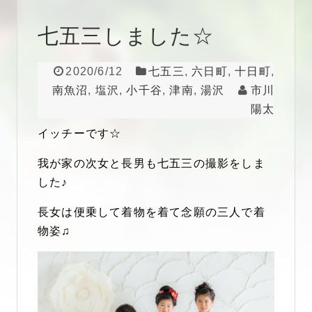
七五三しました☆
2020/6/12
七五三
,
六日町
,
十日町
,
南魚沼
,
塩沢
,
小千谷
,
津南
,
湯沢
市川
陽太
イッチーです☆
我が家の次女と長男も七五三の撮影をしま
した♪
長女は便乗して着物を着て念願の三人で着
物姿♫