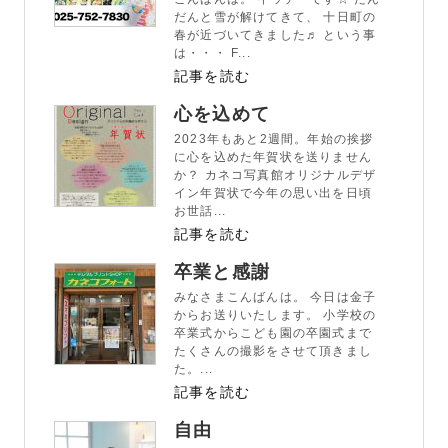
だんと雪が解けてきて、 十日町の
春が近づいてきました♬ という事
は・・・ F...
記事を読む
心を込めて
2023年もあと2週間。年始の挨拶
に心を込めた年賀状を送りません
か？ カネコ写真館オリジナルデザ
イン年賀状で今年の思い出を日頃
お世話...
記事を読む
卒業と感謝
みなさまこんばんは。 今日は金子
からお送りいたします。 小学校の
卒業式からこども園の卒園式まで
たくさんの撮影をさせて頂きまし
た。...
記事を読む
自由