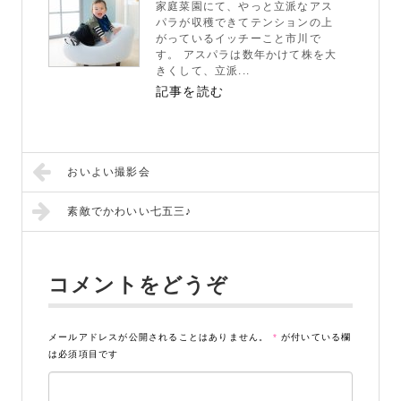
家庭菜園にて、やっと立派なアス
パラが収穫できてテンションの上
がっているイッチーこと市川で
す。 アスパラは数年かけて株を大
きくして、立派...
記事を読む
おいよい撮影会
STUDIO事業部
素敵でかわいい七五三♪
PHOTO STUDIO KANEKO
コメントをどうぞ
025-752-3127
tel.
メールアドレスが公開されることはありません。
*
が付いている欄
LINE
は必須項目です