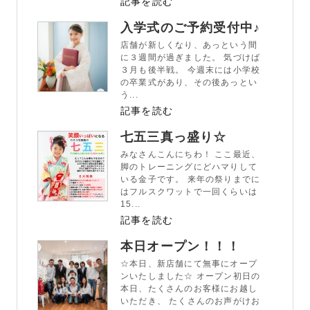
記事を読む
入学式のご予約受付中♪
店舗が新しくなり、あっという間
に３週間が過ぎました。 気づけば
３月も後半戦。 今週末には小学校
の卒業式があり、その後あっとい
う...
記事を読む
七五三真っ盛り☆
みなさんこんにちわ！ ここ最近、
脚のトレーニングにどハマりして
いる金子です。 来年の祭りまでに
はフルスクワットで一回くらいは
15...
記事を読む
本日オープン！！！
☆本日、新店舗にて無事にオープ
ンいたしました☆ オープン初日の
本日、たくさんのお客様にお越し
いただき、 たくさんのお声がけお