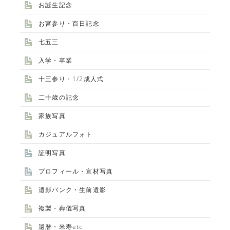
お誕生記念
お宮参り・百日記念
七五三
入学・卒業
十三参り・1/2成人式
二十歳の記念
家族写真
カジュアルフォト
証明写真
プロフィール・宣材写真
遺影バンク・生前遺影
複製・葬儀写真
還暦・米寿etc