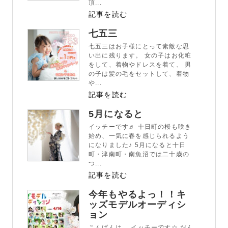
頂...
記事を読む
七五三
七五三はお子様にとって素敵な思
い出に残ります。 女の子はお化粧
をして、着物やドレスを着て、 男
の子は髪の毛をセットして、着物
や...
記事を読む
5月になると
イッチーです♬ 十日町の桜も咲き
始め、一気に春を感じられるよう
になりました♪ 5月になると十日
町・津南町・南魚沼では二十歳の
つ...
記事を読む
今年もやるよっ！！キ
ッズモデルオーディシ
ョン
こんばんは。 イッチーです☆ だん