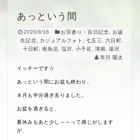
あっという間
2020/8/18
お宮参り・百日記念
,
お誕
生記念
,
カジュアルフォト
,
七五三
,
六日町
,
十日町
,
南魚沼
,
塩沢
,
小千谷
,
津南
,
湯沢
市川 陽太
イッチーです☆
あっという間にお盆も終わり、
８月も半分過ぎ去りました。
お盆を過ぎると、
夏休みもあと少し～～って感じがします
が、